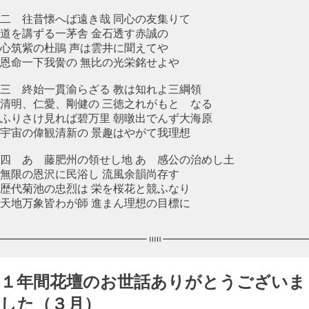
二 往昔懐へば遠き哉 同心の友集りて
道を講ずる一茅舎 金石透す赤誠の
心筑紫の杜鵑 声は雲井に聞えてや
恩命一下我黌の 無比の光栄銘せよや
三 終始一貫渝らざる 教は知れよ三綱領
清明、仁愛、剛健の 三徳之れがもとゝなる
ふりさけ見れば碧万里 朝暾出でんず大海原
宇宙の偉観清新の 景趣はやがて我理想
四 あゝ藤肥州の領せし地 あゝ感公の治めし土
無限の恩沢に民浴し 流風余韻尚存す
歴代菊池の忠烈は 栄を桜花と競ふなり
天地万象皆わが師 進まん理想の目標に
１年間花壇のお世話ありがとうございま
した（３月）