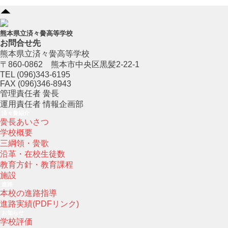
熊本県立済々黌高等学校
お問合せ先
熊本県立済々黌高等学校
〒860-0862 熊本市中央区黒髪2-22-1
TEL (096)343-6195
FAX (096)346-8943
管理責任者 黌長
運用責任者 情報企画部
済々黌紹介
黌長あいさつ
学校概要
三綱領・黌歌
沿革・在校生徒数
教育方針・教育課程
施設
進路
本校の進路指導
進路実績(PDFリンク)
お知らせ
学校評価