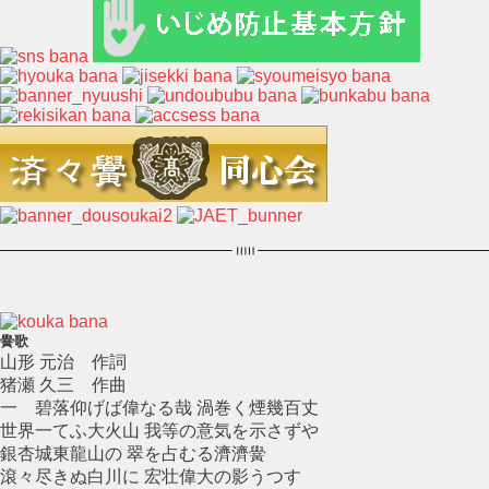
黌歌
山形 元治 作詞
猪瀬 久三 作曲
一 碧落仰げば偉なる哉 渦巻く煙幾百丈
世界一てふ大火山 我等の意気を示さずや
銀杏城東龍山の 翠を占むる濟濟黌
滾々尽きぬ白川に 宏壮偉大の影うつす