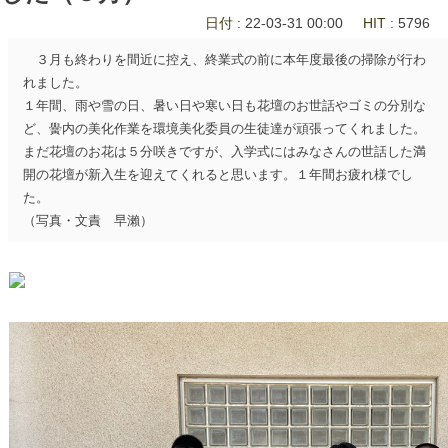
日付
: 22-03-31 00:00
HIT
: 5796
３月も終わりを間近に控え、終業式の前に本年度最後の掃除が行わ
れました。
１年間、雨や雪の日、暑い日や寒い日も花壇のお世話やゴミの分別な
ど、黌内の美化作業を環境美化委員の生徒達が頑張ってくれました。
まだ花壇のお花は５分咲きですが、入学式にはみなさんの世話した満
開の花壇が新入生を迎えてくれると思います。 １年間お疲れ様でし
た。
（写真・文責 早瀨）