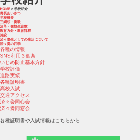
HOME
> 学校紹介
黌長あいさつ
学校概要
三網領・黌歌
沿革・在校生徒数
教育方針・教育課程
施設
済々黌生としての生活について
済々黌の四季
各種の情報
SNS利用３個条
いじめ防止基本方針
学校評価
進路実績
各種証明書
高校入試
交通アクセス
済々黌同心会
済々黌同窓会
各種証明書や入試情報はこちらから