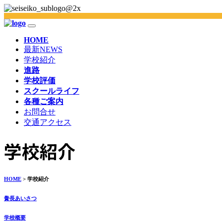
HOME
最新NEWS
学校紹介
進路
学校評価
スクールライフ
各種ご案内
お問合せ
交通アクセス
学校紹介
HOME
> 学校紹介
黌長あいさつ
学校概要