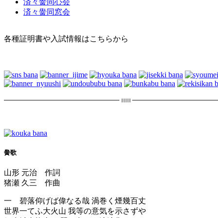
済々黌同心会
済々黌同窓会
各種証明書や入試情報はこちらから
黌歌
山形 元治 作詞
猪瀬 久三 作曲
一 碧落仰げば偉なる哉 渦巻く煙幾百丈
世界一てふ大火山 我等の意気を示さずや