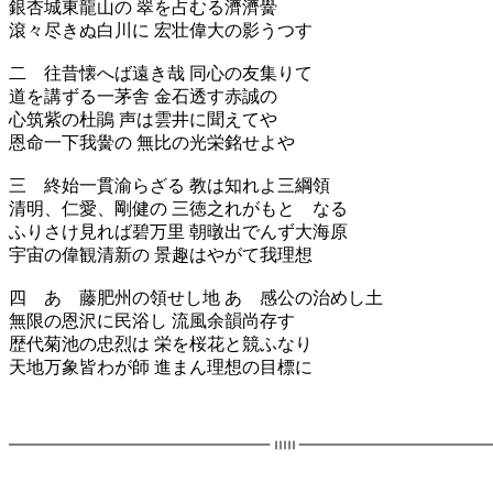
銀杏城東龍山の 翠を占むる濟濟黌
滾々尽きぬ白川に 宏壮偉大の影うつす
二 往昔懐へば遠き哉 同心の友集りて
道を講ずる一茅舎 金石透す赤誠の
心筑紫の杜鵑 声は雲井に聞えてや
恩命一下我黌の 無比の光栄銘せよや
三 終始一貫渝らざる 教は知れよ三綱領
清明、仁愛、剛健の 三徳之れがもとゝなる
ふりさけ見れば碧万里 朝暾出でんず大海原
宇宙の偉観清新の 景趣はやがて我理想
四 あゝ藤肥州の領せし地 あゝ感公の治めし土
無限の恩沢に民浴し 流風余韻尚存す
歴代菊池の忠烈は 栄を桜花と競ふなり
天地万象皆わが師 進まん理想の目標に