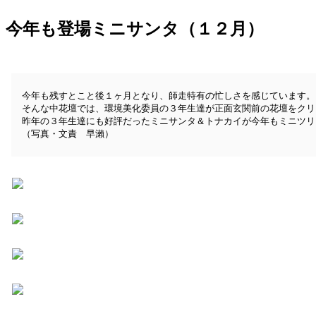
今年も登場ミニサンタ（１２月）
今年も残すとこと後１ヶ月となり、師走特有の忙しさを感じています。
そんな中花壇では、環境美化委員の３年生達が正面玄関前の花壇をクリ
昨年の３年生達にも好評だったミニサンタ＆トナカイが今年もミニツリ
（写真・文責 早瀨）