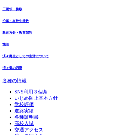
三網領・黌歌
沿革・在校生徒数
教育方針・教育課程
施設
済々黌生としての生活について
済々黌の四季
各種の情報
SNS利用３個条
いじめ防止基本方針
学校評価
進路実績
各種証明書
高校入試
交通アクセス