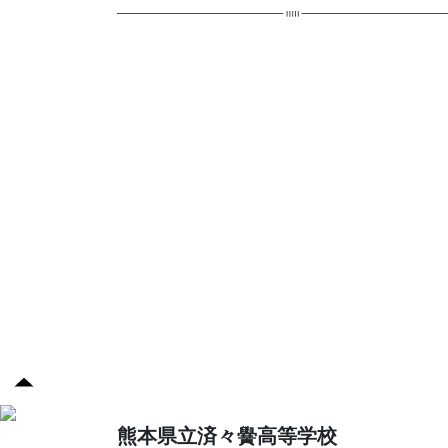
済々
熊本県立済々黌高等学校