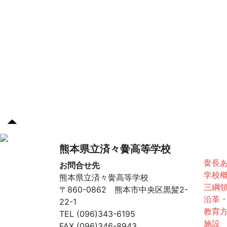
済々
熊本県立済々黌高等学校
黌長
お問合せ先
学校
熊本県立済々黌高等学校
三綱
〒860-0862 熊本市中央区黒髪2-
沿革
22-1
教育
TEL (096)343-6195
施設
FAX (096)346-8943