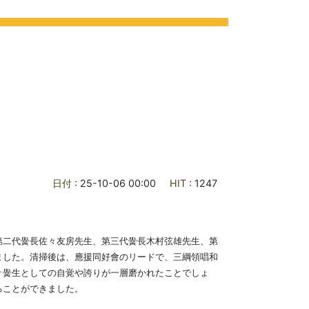
ライフ
各種ご案内
お問合せ
交通アクセス
日付
: 25-10-06 00:00
HIT
: 1247
第二代黌長佐々友房先生、第三代黌長木村弦雄先生、第
した。 清掃後は、應援同好會のリードで、三綱領唱和
々黌生としての自覚や誇りが一層磨かれたことでしょ
ることができました。