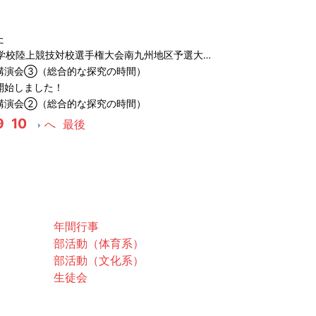
た
学校陸上競技対校選手権大会南九州地区予選大…
講演会➂（総合的な探究の時間）
開始しました！
講演会➁（総合的な探究の時間）
9
10
へ
最後
スクールライフ
年間行事
部活動（体育系）
部活動（文化系）
生徒会
お問合せ