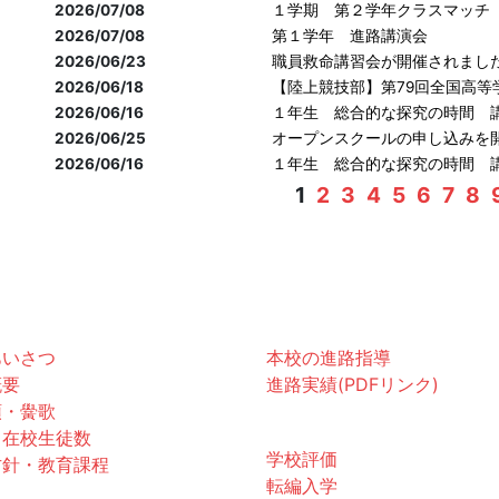
2026/07/08
１学期 第２学年クラスマッチ
2026/07/08
第１学年 進路講演会
2026/06/23
職員救命講習会が開催されまし
2026/06/18
【陸上競技部】第79回全国高等
2026/06/16
１年生 総合的な探究の時間 
2026/06/25
オープンスクールの申し込みを
2026/06/16
１年生 総合的な探究の時間 
1
2
3
4
5
6
7
8
黌紹介
進路
あいさつ
本校の進路指導
概要
進路実績(PDFリンク)
領・黌歌
お知らせ
・在校生徒数
学校評価
方針・教育課程
転編入学