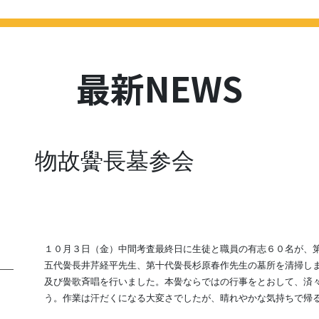
HOME
最新NEWS
学校紹介
進路
学校評価
スクール
最新NEWS
物故黌長墓参会
１０月３日（金）中間考査最終日に生徒と職員の有志６０名が、
五代黌長井芹経平先生、第十代黌長杉原春作先生の墓所を清掃しま
及び黌歌斉唱を行いました。本黌ならではの行事をとおして、済
う。作業は汗だくになる大変さでしたが、晴れやかな気持ちで帰