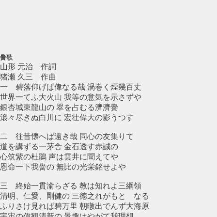
黌歌
山形 元治 作詞
猪瀬 久三 作曲
一 碧落仰げば偉なる哉 渦巻く煙幾百丈
世界一てふ大火山 我等の意気を示さずや
銀杏城東龍山の 翠を占むる濟濟黌
滾々尽きぬ白川に 宏壮偉大の影うつす
二 往昔懐へば遠き哉 同心の友集りて
道を講ずる一茅舎 金石透す赤誠の
心筑紫の杜鵑 声は雲井に聞えてや
恩命一下我黌の 無比の光栄銘せよや
三 終始一貫渝らざる 教は知れよ三綱領
清明、仁愛、剛健の 三徳之れがもとゝなる
ふりさけ見れば碧万里 朝暾出でんず大海原
宇宙の偉観清新の 景趣はやがて我理想