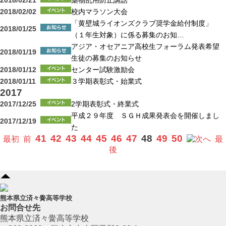
2018/02/21
薬物乱用防止講話
2018/02/02
校内マラソン大会
「黄壁城ライオンズクラブ奨学金給付制度」
2018/01/25
（１年生対象）に係る募集のお知…
アジア・オセアニア高校生フォーラム発表希望
2018/01/19
生徒の募集のお知らせ
2018/01/12
センター試験激励会
2018/01/11
３学期表彰式・始業式
2017
2017/12/25
2学期表彰式・終業式
平成２９年度 ＳＧＨ成果発表会を開催しまし
2017/12/19
た
41
42
43
44
45
46
47
48
49
50
最初
前
へ
最
後
熊本県立済々黌高等学校
お問合せ先
熊本県立済々黌高等学校