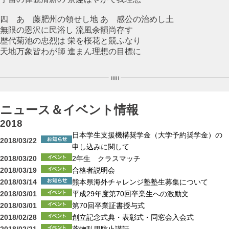
四 あゝ藤肥州の領せし地 あゝ感公の治めし土
無限の恩沢に民浴し 流風余韻尚存す
歴代菊池の忠烈は 栄を桜花と競ふなり
天地万象皆わが師 進まん理想の目標に
ニュース＆イベント情報
2018
日本学生支援機構奨学金（大学予約奨学金）の
2018/03/22
申し込みに関して
2018/03/20
2年生 クラスマッチ
2018/03/19
合格者説明会
2018/03/14
熊本県海外チャレンジ塾塾生募集について
2018/03/01
平成29年度第70回卒業生への激励文
2018/03/01
第70回卒業証書授与式
2018/02/28
創立記念式典・表彰式・同窓会入会式