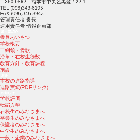
〒860-0862 熊本市中央区黒髪2-22-1
TEL (096)343-6195
FAX (096)346-8943
管理責任者 黌長
運用責任者 情報企画部
済々黌紹介
黌長あいさつ
学校概要
三綱領・黌歌
沿革・在校生徒数
教育方針・教育課程
施設
進路
本校の進路指導
進路実績(PDFリンク)
お知らせ
学校評価
転編入学
在校生のみなさまへ
卒業生のみなさまへ
保護者のみなさまへ
中学生のみなさまへ
一般・企業のみなさまへ