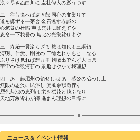
滾々尽きぬ白川に 宏壮偉大の影うつす
二 往昔懐へば遠き哉 同心の友集りて
道を講ずる一茅舎 金石透す赤誠の
心筑紫の杜鵑 声は雲井に聞えてや
恩命一下我黌の 無比の光栄銘せよや
三 終始一貫渝らざる 教は知れよ三綱領
清明、仁愛、剛健の 三徳之れがもとゝなる
ふりさけ見れば碧万里 朝暾出でんず大海原
宇宙の偉観清新の 景趣はやがて我理想
四 あゝ藤肥州の領せし地 あゝ感公の治めし土
無限の恩沢に民浴し 流風余韻尚存す
歴代菊池の忠烈は 栄を桜花と競ふなり
天地万象皆わが師 進まん理想の目標に
ニュース＆イベント情報