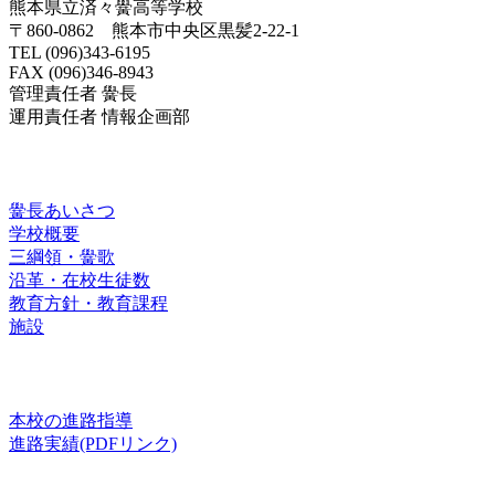
熊本県立済々黌高等学校
〒860-0862 熊本市中央区黒髪2-22-1
TEL (096)343-6195
FAX (096)346-8943
管理責任者 黌長
運用責任者 情報企画部
済々黌紹介
黌長あいさつ
学校概要
三綱領・黌歌
沿革・在校生徒数
教育方針・教育課程
施設
進路
本校の進路指導
進路実績(PDFリンク)
お知らせ