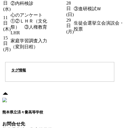
日
28
②内科検診
日
③進研模試Ｗ
(水)
(日)
心のアンケート
11
29
①②ＬＨＲ（文化
日
生徒会選挙立会演説会・
日
祭） ③人権教育
(木)
投票
(月)
LHR
15
家庭学習調査入力
日
（変則日程）
(月)
タグ情報
熊本県立済々黌高等学校
お問合せ先