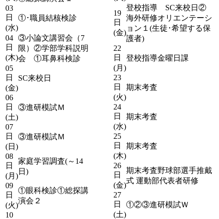
登校指導 SC来校日②
03
19
日
①･職員結核検診
海外研修オリエンテーシ
日
(水)
ョン１(生徒･希望する保
(金)
04
③小論文講習会（7
護者)
日
限）②学部学科説明
22
(木)
日
登校指導金曜日課
会 ①耳鼻科検診
(月)
05
日
23
SC来校日
日
期末考査
(金)
(火)
06
日
24
③進研模試Ｍ
日
期末考査
(土)
(水)
07
日
25
③進研模試Ｍ
日
期末考査
(日)
(木)
08
家庭学習調査(～14
日
26
期末考査野球部選手推戴
日)
日
(月)
式 運動部代表者研修
(金)
09
①眼科検診①総探講
日
27
演会２
日
①②③進研模試Ｗ
(火)
(土)
10