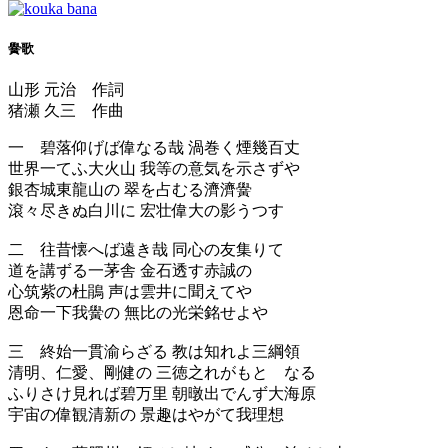
黌歌
山形 元治 作詞
猪瀬 久三 作曲
一 碧落仰げば偉なる哉 渦巻く煙幾百丈
世界一てふ大火山 我等の意気を示さずや
銀杏城東龍山の 翠を占むる濟濟黌
滾々尽きぬ白川に 宏壮偉大の影うつす
二 往昔懐へば遠き哉 同心の友集りて
道を講ずる一茅舎 金石透す赤誠の
心筑紫の杜鵑 声は雲井に聞えてや
恩命一下我黌の 無比の光栄銘せよや
三 終始一貫渝らざる 教は知れよ三綱領
清明、仁愛、剛健の 三徳之れがもとゝなる
ふりさけ見れば碧万里 朝暾出でんず大海原
宇宙の偉観清新の 景趣はやがて我理想