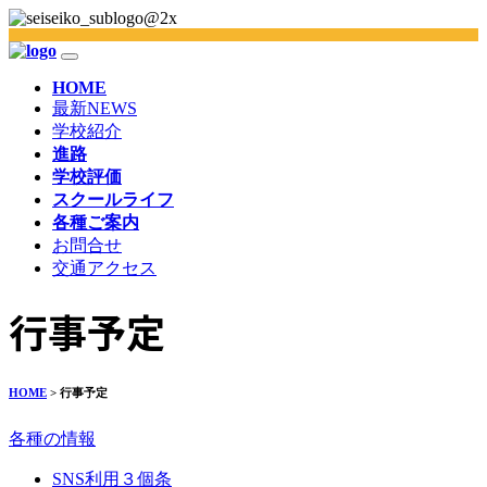
HOME
最新NEWS
学校紹介
進路
学校評価
スクールライフ
各種ご案内
お問合せ
交通アクセス
行事予定
HOME
> 行事予定
各種の情報
SNS利用３個条