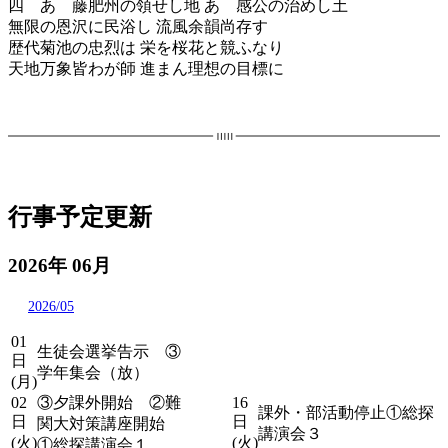
四 あゝ藤肥州の領せし地 あゝ感公の治めし土
無限の恩沢に民浴し 流風余韻尚存す
歴代菊池の忠烈は 栄を桜花と競ふなり
天地万象皆わが師 進まん理想の目標に
行事予定更新
2026年 06月
2026/05
01
生徒会選挙告示 ③
日
学年集会（放）
(月)
02
③夕課外開始 ②難
16
課外・部活動停止①総探
日
日
関大対策講座開始
講演会３
(火)
(火)
①総探講演会１