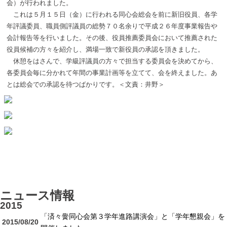
会）が行われました。
これは５月１５日（金）に行われる同心会総会を前に新旧役員、各学
年評議委員、職員側評議員の総勢７０名余りで平成２６年度事業報告や
会計報告等を行いました。その後、役員推薦委員会において推薦された
役員候補の方々を紹介し、満場一致で新役員の承認を頂きました。
休憩をはさんで、学級評議員の方々で担当する委員会を決めてから、
各委員会毎に分かれて年間の事業計画等を立てて、会を終えました。あ
とは総会での承認を待つばかりです。＜文責：井野＞
ニュース情報
2015
「済々黌同心会第３学年進路講演会」と「学年懇親会」を
2015/08/20