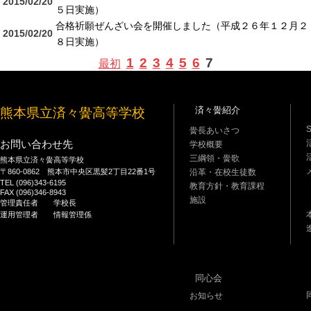
2015/02/20
５日実施）
合格祈願ぜんざい会を開催しました（平成２６年１２月２
2015/02/20
８日実施）
1
2
3
4
5
6
7
最初
済々黌紹介
熊本県立済々黌高等学校
黌長あいさつ
お問い合わせ先
学校概要
三綱領・黌歌
熊本県立済々黌高等学校
〒860-0862 熊本市中央区黒髪2丁目22番1号
沿革・在校生徒数
TEL (096)343-6195
教育方針・教育課程
FAX (096)346-8943
施設
管理責任者 学校長
運用管理者 情報管理係
同心会
お知らせ