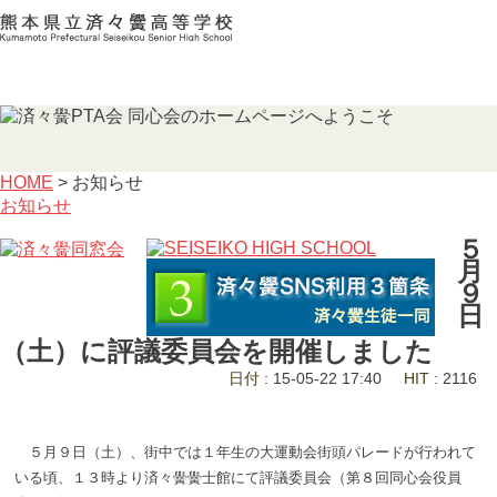
HOME
> お知らせ
お知らせ
５
月
９
日
（土）に評議委員会を開催しました
日付
: 15-05-22 17:40
HIT
: 2116
５月９日（土）、街中では１年生の大運動会街頭パレードが行われて
いる頃、１３時より済々黌黌士館にて評議委員会（第８回同心会役員