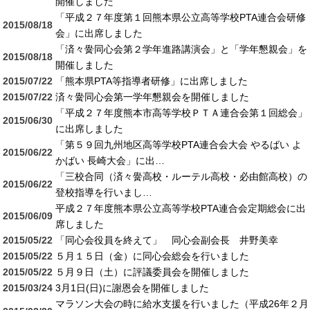
開催しました
「平成２７年度第１回熊本県公立高等学校PTA連合会研修
2015/08/18
会」に出席しました
「済々黌同心会第２学年進路講演会」と「学年懇親会」を
2015/08/18
開催しました
2015/07/22
「熊本県PTA等指導者研修」に出席しました
2015/07/22
済々黌同心会第一学年懇親会を開催しました
「平成２７年度熊本市高等学校ＰＴＡ連合会第１回総会」
2015/06/30
に出席しました
「第５９回九州地区高等学校PTA連合会大会 やるばい よ
2015/06/22
かばい 長崎大会」に出…
「三校合同（済々黌高校・ルーテル高校・必由館高校）の
2015/06/22
登校指導を行いまし…
平成２７年度熊本県公立高等学校PTA連合会定期総会に出
2015/06/09
席しました
2015/05/22
「同心会役員を終えて」 同心会副会長 井野美幸
2015/05/22
５月１５日（金）に同心会総会を行いました
2015/05/22
５月９日（土）に評議委員会を開催しました
2015/03/24
3月1日(日)に謝恩会を開催しました
マラソン大会の時に給水支援を行いました（平成26年２月