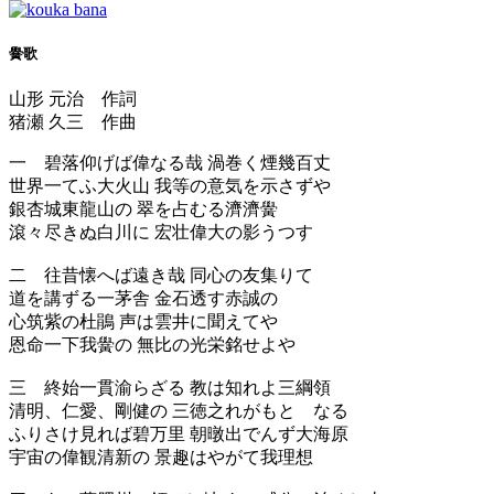
黌歌
山形 元治 作詞
猪瀬 久三 作曲
一 碧落仰げば偉なる哉 渦巻く煙幾百丈
世界一てふ大火山 我等の意気を示さずや
銀杏城東龍山の 翠を占むる濟濟黌
滾々尽きぬ白川に 宏壮偉大の影うつす
二 往昔懐へば遠き哉 同心の友集りて
道を講ずる一茅舎 金石透す赤誠の
心筑紫の杜鵑 声は雲井に聞えてや
恩命一下我黌の 無比の光栄銘せよや
三 終始一貫渝らざる 教は知れよ三綱領
清明、仁愛、剛健の 三徳之れがもとゝなる
ふりさけ見れば碧万里 朝暾出でんず大海原
宇宙の偉観清新の 景趣はやがて我理想