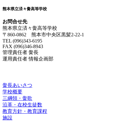
熊本県立済々黌高等学校
お問合せ先
熊本県立済々黌高等学校
〒860-0862 熊本市中央区黒髪2-22-1
TEL (096)343-6195
FAX (096)346-8943
管理責任者 黌長
運用責任者 情報企画部
済々黌紹介
黌長あいさつ
学校概要
三綱領・黌歌
沿革・在校生徒数
教育方針・教育課程
施設
進路