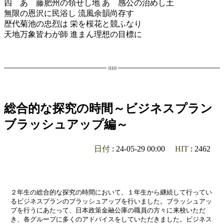
四 あゝ藤肥州の領せし地 あゝ感公の治めし土
無限の恩沢に民浴し 流風余韻尚存す
歴代菊池の忠烈は 栄を桜花と競ふなり
天地万象皆わが師 進まん理想の目標に
総合的な探究の時間～ビジネスプラン
ブラッシュアップ編～
日付
: 24-05-29 00:00
HIT
: 2462
２年生の総合的な探究の時間において、１年生から継続して行ってい
るビジネスプランのブラッシュアップを行いました。ブラッシュアッ
プを行うにあたって、日本政策金融公庫の職員の方々に来校いただ
き、各グループに多くのアドバイスをしていただきました。ビジネス