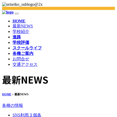
HOME
最新NEWS
学校紹介
進路
学校評価
スクールライフ
各種ご案内
お問合せ
交通アクセス
最新NEWS
HOME
> 最新NEWS
各種の情報
SNS利用３個条