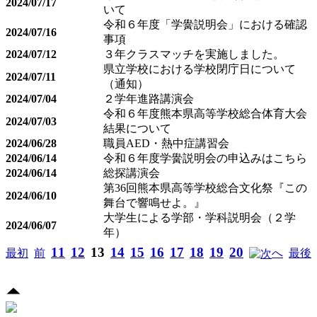
2024/07/17
いて
令和６年度「学黌説明会」における確認
2024/07/16
事項
2024/07/12
３年クラスマッチを実施しました。
県立学校における学校閉庁日について
2024/07/11
（通知）
2024/07/04
２学年進路講演会
令和６年度熊本県高等学校総合体育大会
2024/07/03
結果について
2024/06/28
職員AED・熱中症講習会
2024/06/14
令和６年度学黌説明会の申込みはこちら
2024/06/14
総探講演会
第36回熊本県高等学校総合文化祭『この
2024/06/10
舞台で響鳴せよ。』
大学生による学部・学科説明会（２学
2024/06/07
年）
11
12
13
14
15
16
17
18
19
20
最初
前
へ
最後