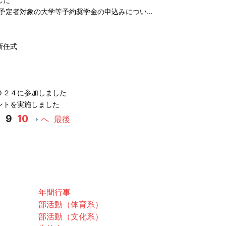
した
学予定者対象の大学等予約奨学金の申込みについ…
新任式
０２４に参加しました
ントを実施しました
8
9
10
へ
最後
スクールライフ
年間行事
部活動（体育系）
部活動（文化系）