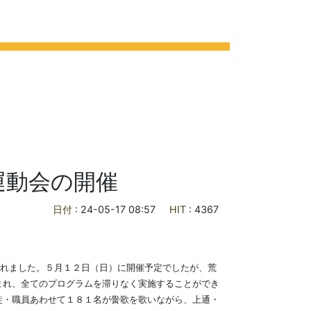
ライフ
各種ご案内
お問合せ
交通アクセス
運動会の開催
日付
: 24-05-17 08:57
HIT
: 4367
されました。５月１２日（日）に開催予定でしたが、荒
まれ、全てのプログラムを滞りなく実施することができ
徒・職員あわせて１８１名が黌歌を歌いながら、上通・