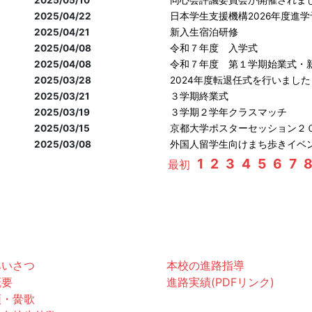
2025/05/10
同心会評議委員会が開催されま
2025/04/22
日本学生支援機構2026年度進
2025/04/21
新入生宿泊研修
2025/04/08
令和７年度 入学式
2025/04/08
令和７年度 第１学期始業式・
2025/03/28
2024年度転退任式を行いました
2025/03/21
３学期終業式
2025/03/19
３学期２学年クラスマッチ
2025/03/15
京都大学ポスターセッション２
2025/03/08
外国人留学生向けまち歩きイベ
1
2
3
4
5
6
7
最初
黌紹介
進路
あいさつ
本校の進路指導
概要
進路実績(PDFリンク)
領・黌歌
お知らせ