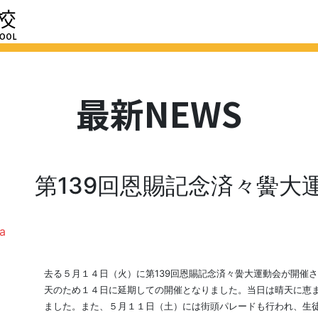
HOME
最新NEWS
学校紹介
進路
学校評価
スクール
最新NEWS
第139回恩賜記念済々黌大
去る５月１４日（火）に第139回恩賜記念済々黌大運動会が開催
天のため１４日に延期しての開催となりました。当日は晴天に恵
ました。また、５月１１日（土）には街頭パレードも行われ、生