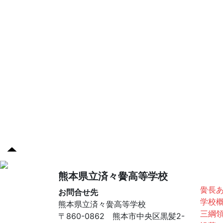
済々
熊本県立済々黌高等学校
黌長
お問合せ先
学校
熊本県立済々黌高等学校
三綱
〒860-0862 熊本市中央区黒髪2-