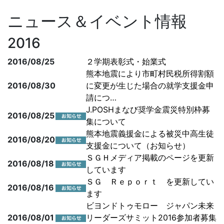
ニュース＆イベント情報
2016
2016/08/25
２学期表彰式・始業式
熊本地震により市町村民税所得割額
2016/08/30
に変更が生じた場合の就学支援金申
請につ…
J.POSHまなび奨学金震災特別枠募
2016/08/25
集について
熊本地震義援金による被災中高生徒
2016/08/20
支援金について（お知らせ）
ＳＧＨメディア掲載のページを更新
2016/08/18
しています
ＳＧ Ｒｅｐｏｒｔ を更新してい
2016/08/16
ます
ビヨンドトゥモロー ジャパン未来
2016/08/01
リーダーズサミット2016参加者募集