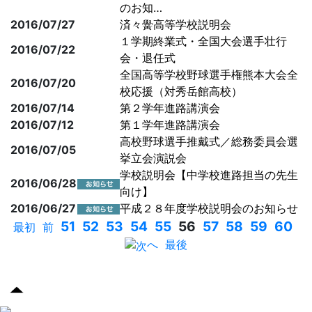
のお知…
2016/07/27
済々黌高等学校説明会
１学期終業式・全国大会選手壮行
2016/07/22
会・退任式
全国高等学校野球選手権熊本大会全
2016/07/20
校応援（対秀岳館高校）
2016/07/14
第２学年進路講演会
2016/07/12
第１学年進路講演会
高校野球選手推戴式／総務委員会選
2016/07/05
挙立会演説会
学校説明会【中学校進路担当の先生
2016/06/28
向け】
2016/06/27
平成２８年度学校説明会のお知らせ
51
52
53
54
55
56
57
58
59
60
最初
前
へ
最後