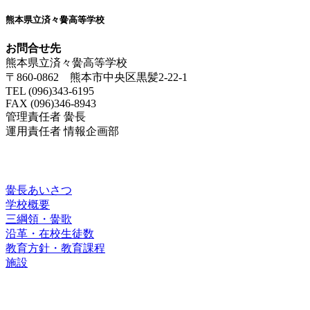
熊本県立済々黌高等学校
お問合せ先
熊本県立済々黌高等学校
〒860-0862 熊本市中央区黒髪2-22-1
TEL (096)343-6195
FAX (096)346-8943
管理責任者 黌長
運用責任者 情報企画部
済々黌紹介
黌長あいさつ
学校概要
三綱領・黌歌
沿革・在校生徒数
教育方針・教育課程
施設
進路