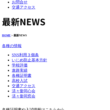
お問合せ
交通アクセス
最新NEWS
HOME
> 最新NEWS
各種の情報
SNS利用３個条
いじめ防止基本方針
学校評価
進路実績
各種証明書
高校入試
交通アクセス
済々黌同心会
済々黌同窓会
各種証明書や入試情報はこちらから