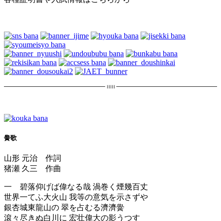
黌歌
山形 元治 作詞
猪瀬 久三 作曲
一 碧落仰げば偉なる哉 渦巻く煙幾百丈
世界一てふ大火山 我等の意気を示さずや
銀杏城東龍山の 翠を占むる濟濟黌
滾々尽きぬ白川に 宏壮偉大の影うつす