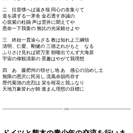
二 往昔懐へば遠き哉 同心の友集りて
道を講ずる一茅舎 金石透す赤誠の
心筑紫の杜鵑 声は雲井に聞えてや
恩命一下我黌の 無比の光栄銘せよや
三 終始一貫渝らざる 教は知れよ三綱領
清明、仁愛、剛健の 三徳之れがもとゝなる
ふりさけ見れば碧万里 朝暾出でんず大海原
宇宙の偉観清新の 景趣はやがて我理想
四 あゝ藤肥州の領せし地 あゝ感公の治めし土
無限の恩沢に民浴し 流風余韻尚存す
歴代菊池の忠烈は 栄を桜花と競ふなり
天地万象皆わが師 進まん理想の目標に