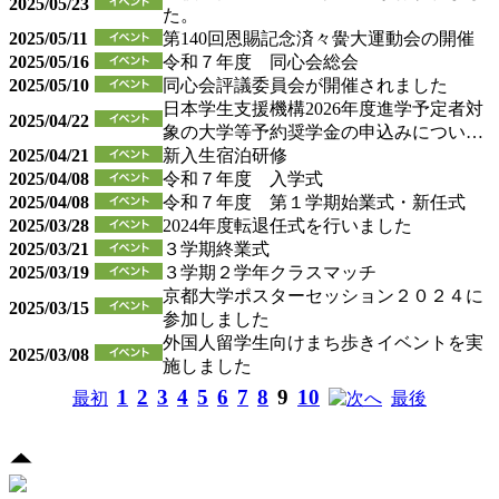
2025/05/23
た。
2025/05/11
第140回恩賜記念済々黌大運動会の開催
2025/05/16
令和７年度 同心会総会
2025/05/10
同心会評議委員会が開催されました
日本学生支援機構2026年度進学予定者対
2025/04/22
象の大学等予約奨学金の申込みについ…
2025/04/21
新入生宿泊研修
2025/04/08
令和７年度 入学式
2025/04/08
令和７年度 第１学期始業式・新任式
2025/03/28
2024年度転退任式を行いました
2025/03/21
３学期終業式
2025/03/19
３学期２学年クラスマッチ
京都大学ポスターセッション２０２４に
2025/03/15
参加しました
外国人留学生向けまち歩きイベントを実
2025/03/08
施しました
1
2
3
4
5
6
7
8
9
10
最初
へ
最後