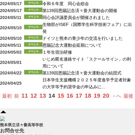
2024/05/17
令和６年度 同心会総会
2024/05/17
第139回恩賜記念済々黌大運動会の開催
2024/05/11
同心会評議委員会が開催されました
生物部がISEF（国際学生科学技術フェア）に出
2024/05/10
発
2024/05/10
ドイツと熊本の青少年の交流を行いました
2024/05/11
恩賜記念大運動会延期について
2024/05/02
１年生宿泊研修
いじめ匿名連絡サイト「スクールサイン」の利
2024/05/01
用について
2024/04/22
第139回恩賜記念済々黌大運動会の結団式
日本学生支援機構２０２５年度進学予定者対象
2024/04/25
の大学等予約奨学金の申込みに…
11
12
13
14
15
16
17
18
19
20
最初
前
へ
最後
熊本県立済々黌高等学校
お問合せ先