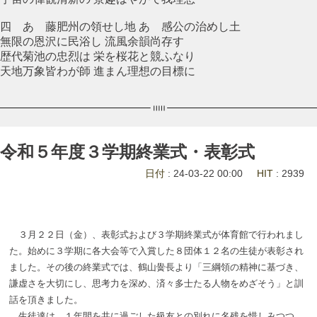
四 あゝ藤肥州の領せし地 あゝ感公の治めし土
無限の恩沢に民浴し 流風余韻尚存す
歴代菊池の忠烈は 栄を桜花と競ふなり
天地万象皆わが師 進まん理想の目標に
令和５年度３学期終業式・表彰式
日付
: 24-03-22 00:00
HIT
: 2939
３月２２日（金）、表彰式および３学期終業式が体育館で行われまし
た。始めに３学期に各大会等で入賞した８団体１２名の生徒が表彰され
ました。その後の終業式では、鶴山黌長より「三綱領の精神に基づき、
謙虚さを大切にし、思考力を深め、済々多士たる人物をめざそう」と訓
話を頂きました。
生徒達は、１年間を共に過ごした級友との別れに名残を惜しみつつ、