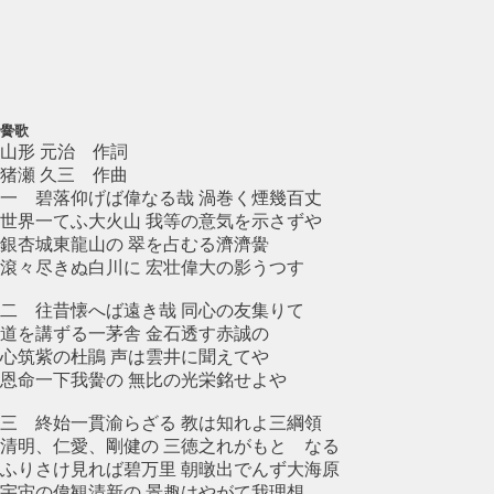
黌歌
山形 元治 作詞
猪瀬 久三 作曲
一 碧落仰げば偉なる哉 渦巻く煙幾百丈
世界一てふ大火山 我等の意気を示さずや
銀杏城東龍山の 翠を占むる濟濟黌
滾々尽きぬ白川に 宏壮偉大の影うつす
二 往昔懐へば遠き哉 同心の友集りて
道を講ずる一茅舎 金石透す赤誠の
心筑紫の杜鵑 声は雲井に聞えてや
恩命一下我黌の 無比の光栄銘せよや
三 終始一貫渝らざる 教は知れよ三綱領
清明、仁愛、剛健の 三徳之れがもとゝなる
ふりさけ見れば碧万里 朝暾出でんず大海原
宇宙の偉観清新の 景趣はやがて我理想