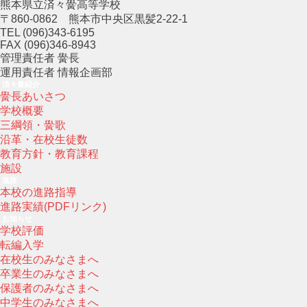
熊本県立済々黌高等学校
〒860-0862 熊本市中央区黒髪2-22-1
TEL (096)343-6195
FAX (096)346-8943
管理責任者 黌長
運用責任者 情報企画部
済々黌紹介
黌長あいさつ
学校概要
三綱領・黌歌
沿革・在校生徒数
教育方針・教育課程
施設
進路
本校の進路指導
進路実績(PDFリンク)
お知らせ
学校評価
転編入学
在校生のみなさまへ
卒業生のみなさまへ
保護者のみなさまへ
中学生のみなさまへ