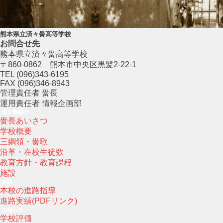
熊本県立済々黌高等学校
お問合せ先
熊本県立済々黌高等学校
〒860-0862 熊本市中央区黒髪2-22-1
TEL (096)343-6195
FAX (096)346-8943
管理責任者 黌長
運用責任者 情報企画部
済々黌紹介
黌長あいさつ
学校概要
三綱領・黌歌
沿革・在校生徒数
教育方針・教育課程
施設
進路
本校の進路指導
進路実績(PDFリンク)
お知らせ
学校評価