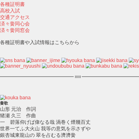
各種証明書
高校入試
交通アクセス
済々黌同心会
済々黌同窓会
各種証明書や入試情報はこちらから
黌歌
山形 元治 作詞
猪瀬 久三 作曲
一 碧落仰げば偉なる哉 渦巻く煙幾百丈
世界一てふ大火山 我等の意気を示さずや
銀杏城東龍山の 翠を占むる濟濟黌