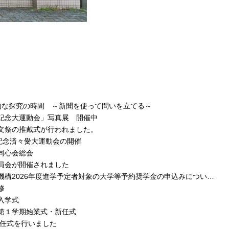
的な探究の時間 ～新聞を使って問いを立てる～
記念大運動会」写真展 開催中
文祭の推戴式が行われました。
賜記念済々黌大運動会の開催
同心会総会
員会が開催されました
機構2026年度進学予定者対象の大学等予約奨学金の申込みについ…
修
入学式
第１学期始業式・新任式
退任式を行いました