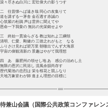
滾々尽きぬ白川に 宏壮偉大の影うつす
二 往昔懐へば遠き哉 同心の友集りて
道を講ずる一茅舎 金石透す赤誠の
心筑紫の杜鵑 声は雲井に聞えてや
恩命一下我黌の 無比の光栄銘せよや
三 終始一貫渝らざる 教は知れよ三綱領
清明、仁愛、剛健の 三徳之れがもとゝなる
ふりさけ見れば碧万里 朝暾出でんず大海原
宇宙の偉観清新の 景趣はやがて我理想
四 あゝ藤肥州の領せし地 あゝ感公の治めし土
無限の恩沢に民浴し 流風余韻尚存す
歴代菊池の忠烈は 栄を桜花と競ふなり
天地万象皆わが師 進まん理想の目標に
待兼山会議（国際公共政策コンファレン