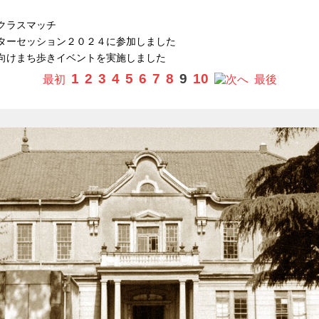
クラスマッチ
ターセッション２０２４に参加しました
向けまち歩きイベントを実施しました
1
2
3
4
5
6
7
8
9
10
最初
へ
最後