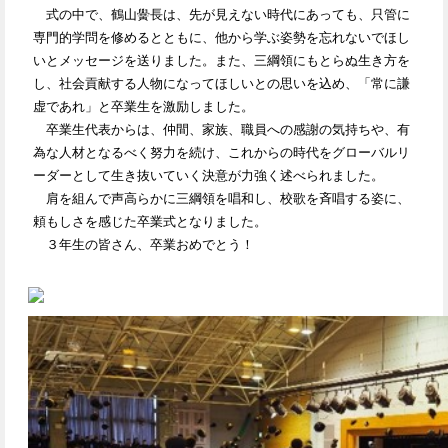
式の中で、鶴山黌長は、先が見えない時代にあっても、只管に
専門的学問を修めるとともに、他から学ぶ姿勢を忘れないでほし
いとメッセージを送りました。また、三綱領にもとらぬ生き方を
し、社会貢献する人物になってほしいとの思いを込め、「常に謙
虚であれ」と卒業生を激励しました。
卒業生代表からは、仲間、家族、職員への感謝の気持ちや、有
為な人材となるべく努力を続け、これからの時代をグローバルリ
ーダーとして生き抜いていく決意が力強く述べられました。
肩を組んで声高らかに三綱領を唱和し、校歌を斉唱する姿に、
頼もしさを感じた卒業式となりました。
３年生の皆さん、卒業おめでとう！