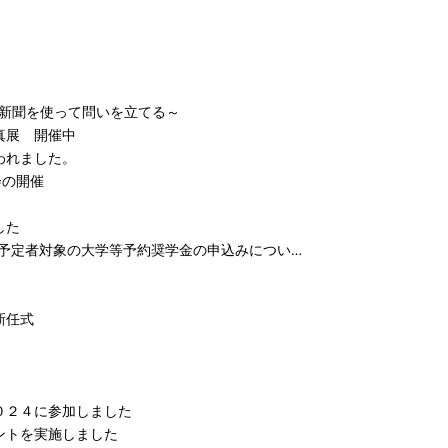
～新聞を使って問いを立てる～
真展 開催中
われました。
会の開催
した
学予定者対象の大学等予約奨学金の申込みについ…
新任式
０２４に参加しました
ントを実施しました