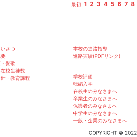
1
2
3
4
5
6
7
8
最初
黌紹介
進路
あいさつ
本校の進路指導
概要
進路実績(PDFリンク)
領・黌歌
お知らせ
・在校生徒数
学校評価
方針・教育課程
転編入学
在校生のみなさまへ
卒業生のみなさまへ
保護者のみなさまへ
中学生のみなさまへ
一般・企業のみなさまへ
COPYRIGHT © 202