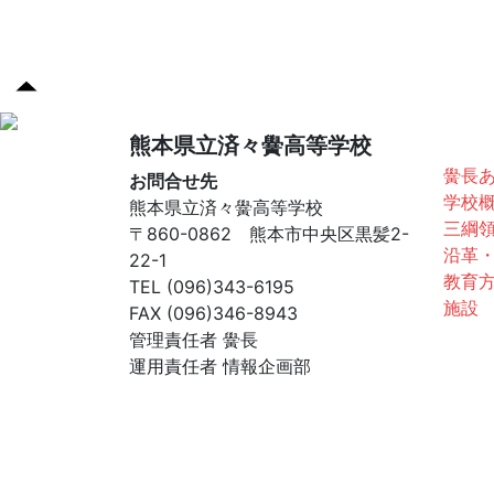
済々
熊本県立済々黌高等学校
黌長
お問合せ先
学校
熊本県立済々黌高等学校
三綱
〒860-0862 熊本市中央区黒髪2-
沿革
22-1
教育
TEL (096)343-6195
施設
FAX (096)346-8943
管理責任者 黌長
運用責任者 情報企画部