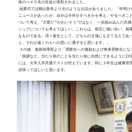
体のべ４５名の生徒が表彰されました。
始業式では鶴山黌長より次のようなお話がありました。「年明け
ニュースがあったが、自分は今何をすべきかを考え、やるべきこ
ついて考え、“大変だ“”かわいそう”ではなく、一歩踏み込んだ共
シップについても考えてほしい。これらは、相互に補い合い、相
なものである。済々黌生として、どちらの立場にも立てる人であ
と。それが遠くの人への思いに通ずると思います。」
その後、進路指導部より「受験生への激励および将来受験生にな
「挨拶など、当たり前のことを当たり前に自然にできるように日
には、大学入学共通テストが控えています。特に３年生は健康管
頑張ってほしいと思います。