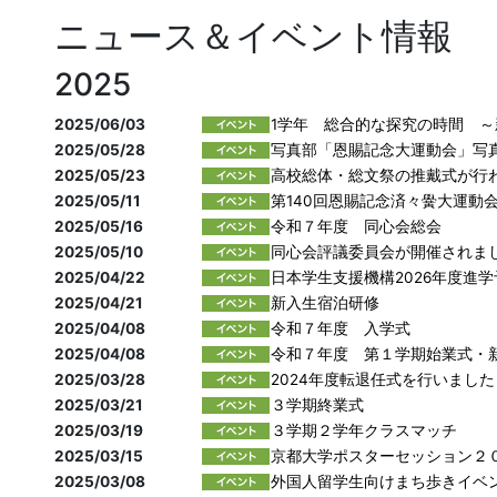
ニュース＆イベント情報
2025
2025/06/03
1学年 総合的な探究の時間 
2025/05/28
写真部「恩賜記念大運動会」写
2025/05/23
高校総体・総文祭の推戴式が行
2025/05/11
第140回恩賜記念済々黌大運動
2025/05/16
令和７年度 同心会総会
2025/05/10
同心会評議委員会が開催されま
2025/04/22
日本学生支援機構2026年度進
2025/04/21
新入生宿泊研修
2025/04/08
令和７年度 入学式
2025/04/08
令和７年度 第１学期始業式・
2025/03/28
2024年度転退任式を行いました
2025/03/21
３学期終業式
2025/03/19
３学期２学年クラスマッチ
2025/03/15
京都大学ポスターセッション２
2025/03/08
外国人留学生向けまち歩きイベ