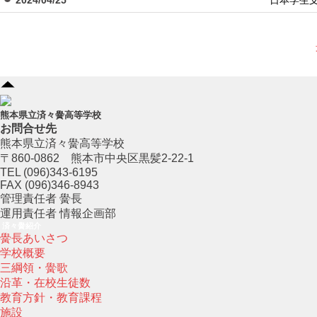
2024/04/25
日本学生
熊本県立済々黌高等学校
お問合せ先
熊本県立済々黌高等学校
〒860-0862 熊本市中央区黒髪2-22-1
TEL (096)343-6195
FAX (096)346-8943
管理責任者 黌長
運用責任者 情報企画部
済々黌紹介
黌長あいさつ
学校概要
三綱領・黌歌
沿革・在校生徒数
教育方針・教育課程
施設