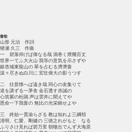
黌歌
山形 元治 作詞
猪瀬 久三 作曲
一 碧落仰げば偉なる哉 渦巻く煙幾百丈
世界一てふ大火山 我等の意気を示さずや
銀杏城東龍山の 翠を占むる濟濟黌
滾々尽きぬ白川に 宏壮偉大の影うつす
二 往昔懐へば遠き哉 同心の友集りて
道を講ずる一茅舎 金石透す赤誠の
心筑紫の杜鵑 声は雲井に聞えてや
恩命一下我黌の 無比の光栄銘せよや
三 終始一貫渝らざる 教は知れよ三綱領
清明、仁愛、剛健の 三徳之れがもとゝなる
ふりさけ見れば碧万里 朝暾出でんず大海原