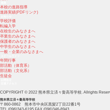
進路
本校の進路指導
進路実績(PDFリンク)
お知らせ
学校評価
転編入学
在校生のみなさまへ
卒業生のみなさまへ
保護者のみなさまへ
中学生のみなさまへ
一般・企業のみなさまへ
スクールライフ
年間行事
部活動（体育系）
部活動（文化系）
生徒会
お問合せ
交通アクセス
COPYRIGHT © 2022 熊本県立済々黌高等学校. Allrights Reserv
熊本県立済々黌高等学校
〒860-0862 熊本市中央区黒髪2丁目22番1号
TEL (096)343-6195 FAX (096)346-8943