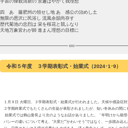
宇宙の偉観清新の 景趣はやがて我理想
四 あゝ藤肥州の領せし地 あゝ感公の治めし土
無限の恩沢に民浴し 流風余韻尚存す
歴代菊池の忠烈は 栄を桜花と競ふなり
天地万象皆わが師 進まん理想の目標に
令和５年度 ３学期表彰式・始業式（2024･1･9）
１月９日 火曜日、３学期表彰式・始業式が行われました。天候や感染症
２学期終業式でもたくさんの生徒が表彰されましたが、短い冬休みの間に
始業式では鶴山黌長より次のようなお話がありました。「年明けから能登
パシーの違いについて考え、“大変だ“”かわいそう”ではなく、一歩踏み