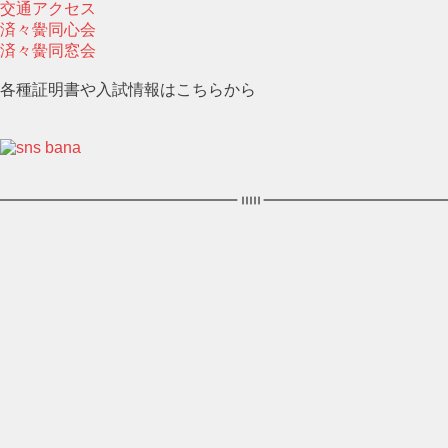
交通アクセス
済々黌同心会
済々黌同窓会
各種証明書や入試情報はこちらから