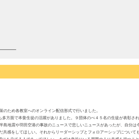
対策のため各教室へのオンライン配信形式で行いました。
も多方面で本黌生徒の活躍がありました。９団体のべ４５名の生徒が表彰さ
半島地震や羽田空港の事故のニュースで悲しいニュースがあったが、自分は
込んだ共感をしてほしい。それからリーダーシップとフォロアーシップについ