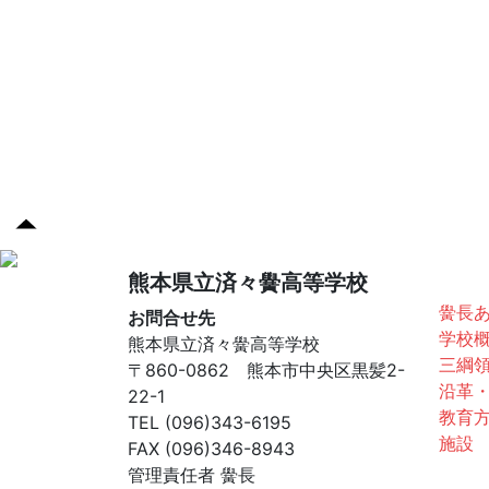
済々
熊本県立済々黌高等学校
黌長
お問合せ先
学校
熊本県立済々黌高等学校
三綱
〒860-0862 熊本市中央区黒髪2-
沿革
22-1
教育
TEL (096)343-6195
施設
FAX (096)346-8943
管理責任者 黌長