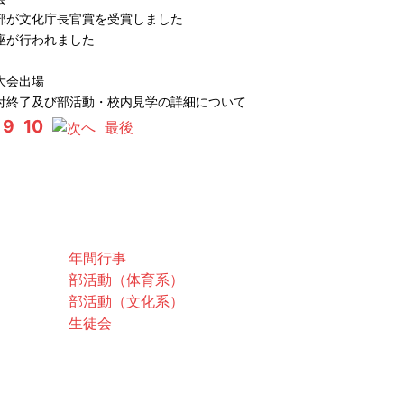
部が文化庁長官賞を受賞しました
座が行われました
大会出場
付終了及び部活動・校内見学の詳細について
9
10
へ
最後
スクールライフ
年間行事
部活動（体育系）
部活動（文化系）
生徒会
お問合せ
交通アクセス