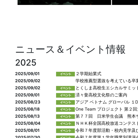
ニュース＆イベント情報
2025
2025/09/01
２学期始業式
2025/09/02
学校推薦型選抜を考えている卒
2025/09/02
とくしま高校生エシカルサミッ
2025/09/01
済々黌高校文化祭のご案内
2025/08/23
アジア ベトナム グローバル １D
2025/08/18
One Team プロジェクト 第
2025/08/13
第７７回 日米学生会議 熊本
2025/08/04
ＮＨＫ杯全国高校放送コンテス
2025/08/01
令和７年度部活動・校内見学及
2025/07/30
令和７年度第１学年職業別講演