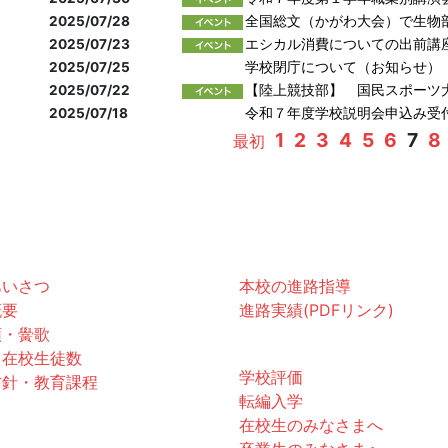
2025/07/28
全国総文（かがわ大会）で生物
2025/07/23
エシカル消費についての出前講
2025/07/25
学校閉庁について（お知らせ）
2025/07/22
【陸上競技部】 国民スポーツ
2025/07/18
令和７年度学校説明会申込み受
1
2
3
4
5
6
7
8
最初
黌紹介
進路
あいさつ
本校の進路指導
概要
進路実績(PDFリンク)
領・黌歌
お知らせ
・在校生徒数
学校評価
方針・教育課程
転編入学
在校生のみなさまへ