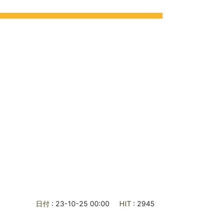
学校紹介
進路
学校評価
種ご案内
お問合せ
交通アクセス
日付
: 23-10-25 00:00
HIT
: 2945