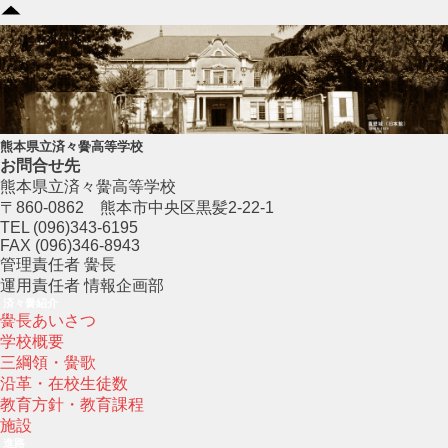
熊本県立済々黌高等学校
お問合せ先
熊本県立済々黌高等学校
〒860-0862 熊本市中央区黒髪2-22-1
TEL (096)343-6195
FAX (096)346-8943
管理責任者 黌長
運用責任者 情報企画部
済々黌紹介
黌長あいさつ
学校概要
三綱領・黌歌
沿革・在校生徒数
教育方針・教育課程
施設
進路