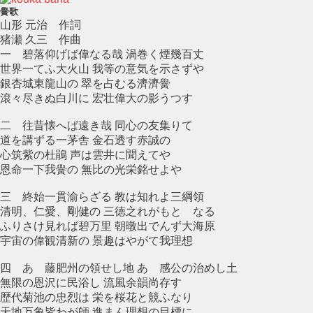
黌歌
山形 元治 作詞
猪瀬 久三 作曲
一 碧落仰げば偉なる哉 渦巻く煙幾百丈
世界一てふ大火山 我等の意気を示さずや
銀杏城東龍山の 翠を占むる濟濟黌
滾々尽きぬ白川に 宏壮偉大の影うつす
二 往昔懐へば遠き哉 同心の友集りて
道を講ずる一茅舎 金石透す赤誠の
心筑紫の杜鵑 声は雲井に聞えてや
恩命一下我黌の 無比の光栄銘せよや
三 終始一貫渝らざる 教は知れよ三綱領
清明、仁愛、剛健の 三徳之れがもとゝなる
ふりさけ見れば碧万里 朝暾出でんず大海原
宇宙の偉観清新の 景趣はやがて我理想
四 あゝ藤肥州の領せし地 あゝ感公の治めし土
無限の恩沢に民浴し 流風余韻尚存す
歴代菊池の忠烈は 栄を桜花と競ふなり
天地万象皆わが師 進まん理想の目標に