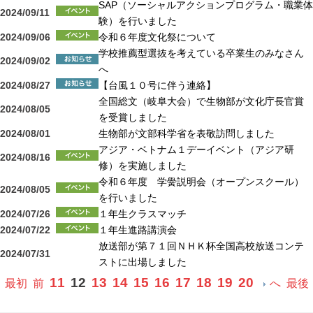
SAP（ソーシャルアクションプログラム・職業体
2024/09/11
験）を行いました
2024/09/06
令和６年度文化祭について
学校推薦型選抜を考えている卒業生のみなさん
2024/09/02
へ
2024/08/27
【台風１０号に伴う連絡】
全国総文（岐阜大会）で生物部が文化庁長官賞
2024/08/05
を受賞しました
2024/08/01
生物部が文部科学省を表敬訪問しました
アジア・ベトナム１デーイベント（アジア研
2024/08/16
修）を実施しました
令和６年度 学黌説明会（オープンスクール）
2024/08/05
を行いました
2024/07/26
１年生クラスマッチ
2024/07/22
１年生進路講演会
放送部が第７１回ＮＨＫ杯全国高校放送コンテ
2024/07/31
ストに出場しました
11
12
13
14
15
16
17
18
19
20
最初
前
へ
最後