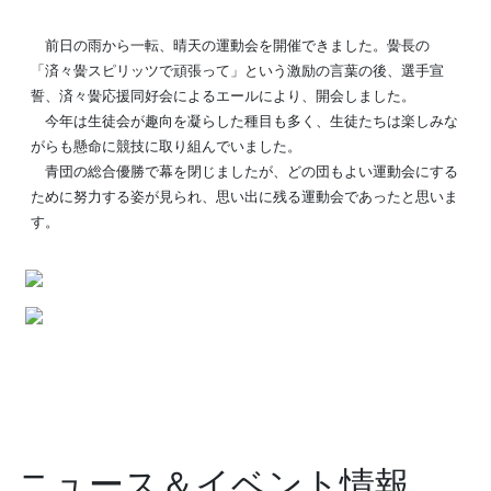
前日の雨から一転、晴天の運動会を開催できました。黌長の
「済々黌スピリッツで頑張って」という激励の言葉の後、選手宣
誓、済々黌応援同好会によるエールにより、開会しました。
今年は生徒会が趣向を凝らした種目も多く、生徒たちは楽しみな
がらも懸命に競技に取り組んでいました。
青団の総合優勝で幕を閉じましたが、どの団もよい運動会にする
ために努力する姿が見られ、思い出に残る運動会であったと思いま
す。
ニュース＆イベント情報