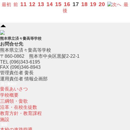
11
12
13
14
15
16
17
18
19
20
最初
前
へ
最
後
熊本県立済々黌高等学校
お問合せ先
熊本県立済々黌高等学校
〒860-0862 熊本市中央区黒髪2-22-1
TEL (096)343-6195
FAX (096)346-8943
管理責任者 黌長
運用責任者 情報企画部
済々黌紹介
黌長あいさつ
学校概要
三綱領・黌歌
沿革・在校生徒数
教育方針・教育課程
施設
進路
本校の進路指導