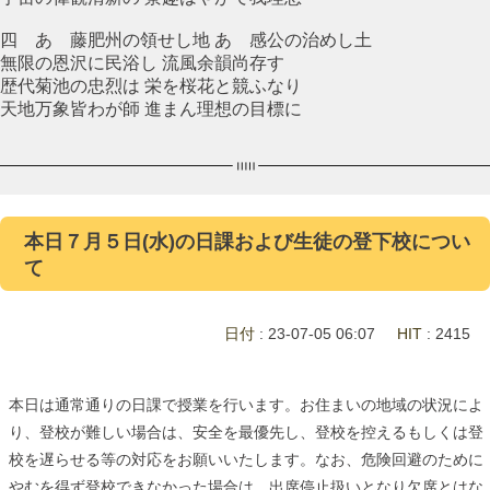
四 あゝ藤肥州の領せし地 あゝ感公の治めし土
無限の恩沢に民浴し 流風余韻尚存す
歴代菊池の忠烈は 栄を桜花と競ふなり
天地万象皆わが師 進まん理想の目標に
本日７月５日(水)の日課および生徒の登下校につい
て
日付
: 23-07-05 06:07
HIT
: 2415
本日は通常通りの日課で授業を行います。お住まいの地域の状況によ
り、登校が難しい場合は、安全を最優先し、登校を控えるもしくは登
校を遅らせる等の対応をお願いいたします。なお、危険回避のために
やむを得ず登校できなかった場合は、出席停止扱いとなり欠席とはな