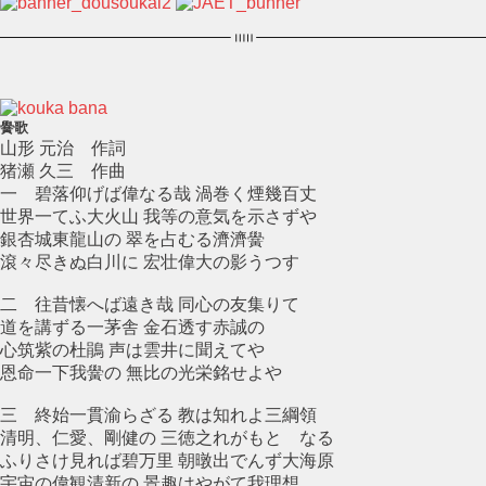
黌歌
山形 元治 作詞
猪瀬 久三 作曲
一 碧落仰げば偉なる哉 渦巻く煙幾百丈
世界一てふ大火山 我等の意気を示さずや
銀杏城東龍山の 翠を占むる濟濟黌
滾々尽きぬ白川に 宏壮偉大の影うつす
二 往昔懐へば遠き哉 同心の友集りて
道を講ずる一茅舎 金石透す赤誠の
心筑紫の杜鵑 声は雲井に聞えてや
恩命一下我黌の 無比の光栄銘せよや
三 終始一貫渝らざる 教は知れよ三綱領
清明、仁愛、剛健の 三徳之れがもとゝなる
ふりさけ見れば碧万里 朝暾出でんず大海原
宇宙の偉観清新の 景趣はやがて我理想