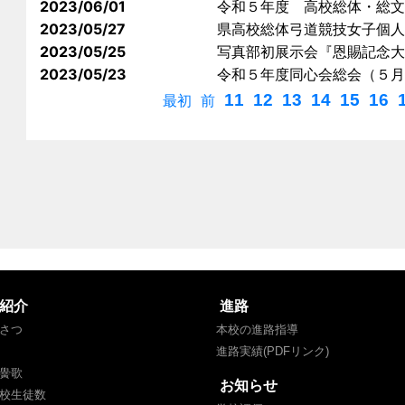
2023/06/01
令和５年度 高校総体・総文
2023/05/27
県高校総体弓道競技女子個人
2023/05/25
写真部初展示会『恩賜記念大
2023/05/23
令和５年度同心会総会（５月
11
12
13
14
15
16
最初
前
紹介
進路
さつ
本校の進路指導
進路実績(PDFリンク)
黌歌
お知らせ
校生徒数