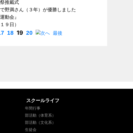
祭推戴式
で野満さん（３年）が優勝しました
運動会』
１９日）
19
17
18
20
へ
最後
スクールライフ
年間行事
部活動（体育系）
部活動（文化系）
生徒会