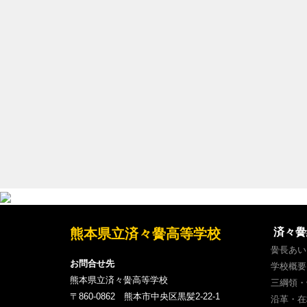
熊本県立済々黌高等学校
済々黌
黌長あい
お問合せ先
学校概要
熊本県立済々黌高等学校
三綱領・
〒860-0862 熊本市中央区黒髪2-22-1
沿革・在