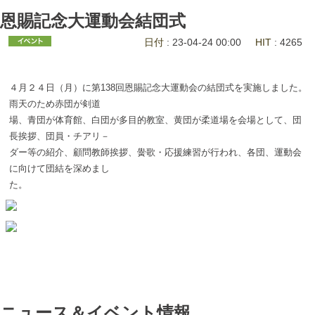
恩賜記念大運動会結団式
日付
: 23-04-24 00:00
HIT
: 4265
４月２４日（月）に第138回恩賜記念大運動会の結団式を実施しました。
雨天のため赤団が剣道
場、青団が体育館、白団が多目的教室、黄団が柔道場を会場として、団
長挨拶、団員・チアリ－
ダー等の紹介、顧問教師挨拶、黌歌・応援練習が行われ、各団、運動会
に向けて団結を深めまし
た。
ニュース＆イベント情報