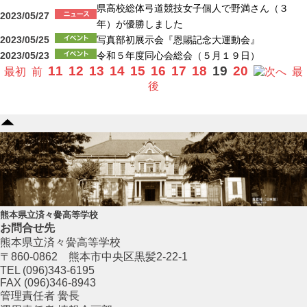
県高校総体弓道競技女子個人で野満さん（３
2023/05/27
年）が優勝しました
2023/05/25
写真部初展示会『恩賜記念大運動会』
2023/05/23
令和５年度同心会総会（５月１９日）
11
12
13
14
15
16
17
18
19
20
最初
前
へ
最
後
熊本県立済々黌高等学校
お問合せ先
熊本県立済々黌高等学校
〒860-0862 熊本市中央区黒髪2-22-1
TEL (096)343-6195
FAX (096)346-8943
管理責任者 黌長