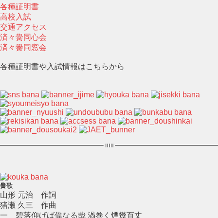
各種証明書
高校入試
交通アクセス
済々黌同心会
済々黌同窓会
各種証明書や入試情報はこちらから
黌歌
山形 元治 作詞
猪瀬 久三 作曲
一 碧落仰げば偉なる哉 渦巻く煙幾百丈