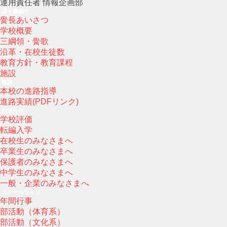
運用責任者 情報企画部
済々黌紹介
黌長あいさつ
学校概要
三綱領・黌歌
沿革・在校生徒数
教育方針・教育課程
施設
進路
本校の進路指導
進路実績(PDFリンク)
お知らせ
学校評価
転編入学
在校生のみなさまへ
卒業生のみなさまへ
保護者のみなさまへ
中学生のみなさまへ
一般・企業のみなさまへ
スクールライフ
年間行事
部活動（体育系）
部活動（文化系）