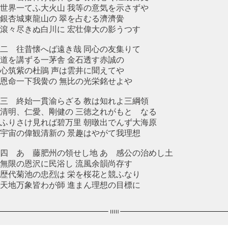
世界一てふ大火山 我等の意気を示さずや
銀杏城東龍山の 翠を占むる濟濟黌
滾々尽きぬ白川に 宏壮偉大の影うつす
二 往昔懐へば遠き哉 同心の友集りて
道を講ずる一茅舎 金石透す赤誠の
心筑紫の杜鵑 声は雲井に聞えてや
恩命一下我黌の 無比の光栄銘せよや
三 終始一貫渝らざる 教は知れよ三綱領
清明、仁愛、剛健の 三徳之れがもとゝなる
ふりさけ見れば碧万里 朝暾出でんず大海原
宇宙の偉観清新の 景趣はやがて我理想
四 あゝ藤肥州の領せし地 あゝ感公の治めし土
無限の恩沢に民浴し 流風余韻尚存す
歴代菊池の忠烈は 栄を桜花と競ふなり
天地万象皆わが師 進まん理想の目標に