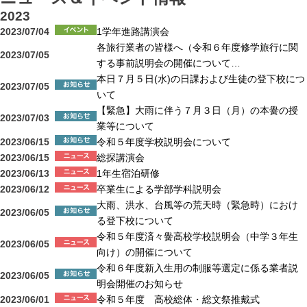
2023
2023/07/04
1学年進路講演会
各旅行業者の皆様へ（令和６年度修学旅行に関
2023/07/05
する事前説明会の開催について…
本日７月５日(水)の日課および生徒の登下校につ
2023/07/05
いて
【緊急】大雨に伴う７月３日（月）の本黌の授
2023/07/03
業等について
2023/06/15
令和５年度学校説明会について
2023/06/15
総探講演会
2023/06/13
1年生宿泊研修
2023/06/12
卒業生による学部学科説明会
大雨、洪水、台風等の荒天時（緊急時）におけ
2023/06/05
る登下校について
令和５年度済々黌高校学校説明会（中学３年生
2023/06/05
向け）の開催について
令和６年度新入生用の制服等選定に係る業者説
2023/06/05
明会開催のお知らせ
2023/06/01
令和５年度 高校総体・総文祭推戴式