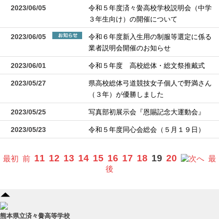
2023/06/05
令和５年度済々黌高校学校説明会（中学
３年生向け）の開催について
2023/06/05
令和６年度新入生用の制服等選定に係る
業者説明会開催のお知らせ
2023/06/01
令和５年度 高校総体・総文祭推戴式
2023/05/27
県高校総体弓道競技女子個人で野満さん
（３年）が優勝しました
2023/05/25
写真部初展示会『恩賜記念大運動会』
2023/05/23
令和５年度同心会総会（５月１９日）
11
12
13
14
15
16
17
18
19
20
最初
前
へ
最
後
熊本県立済々黌高等学校