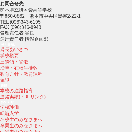
お問合せ先
熊本県立済々黌高等学校
〒860-0862 熊本市中央区黒髪2-22-1
TEL (096)343-6195
FAX (096)346-8943
管理責任者 黌長
運用責任者 情報企画部
済々黌紹介
黌長あいさつ
学校概要
三綱領・黌歌
沿革・在校生徒数
教育方針・教育課程
施設
進路
本校の進路指導
進路実績(PDFリンク)
お知らせ
学校評価
転編入学
在校生のみなさまへ
卒業生のみなさまへ
保護者のみなさまへ