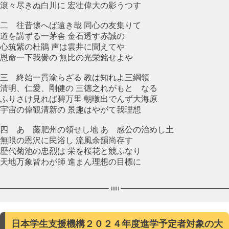
滾々尽きぬ白川に 宏壮偉大の影うつす
二 往昔懐へば遠き哉 同心の友集りて
道を講ずる一茅舎 金石透す赤誠の
心筑紫の杜鵑 声は雲井に聞えてや
恩命一下我黌の 無比の光栄銘せよや
三 終始一貫渝らざる 教は知れよ三綱領
清明、仁愛、剛健の 三徳之れがもとゝなる
ふりさけ見れば碧万里 朝暾出でんず大海原
宇宙の偉観清新の 景趣はやがて我理想
四 あゝ藤肥州の領せし地 あゝ感公の治めし土
無限の恩沢に民浴し 流風余韻尚存す
歴代菊池の忠烈は 栄を桜花と競ふなり
天地万象皆わが師 進まん理想の目標に
日本学生支援機構２０２４年度進学予定者対象の大