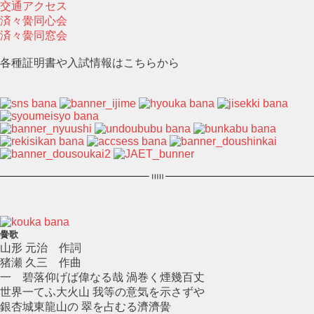
交通アクセス
済々黌同心会
済々黌同窓会
各種証明書や入試情報はこちらから
黌歌
山形 元治 作詞
猪瀬 久三 作曲
一 碧落仰げば偉なる哉 渦巻く煙幾百丈
世界一てふ大火山 我等の意気を示さずや
銀杏城東龍山の 翠を占むる濟濟黌