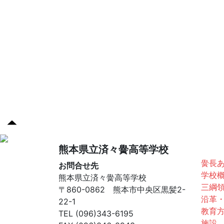
済々
熊本県立済々黌高等学校
黌長
お問合せ先
学校
熊本県立済々黌高等学校
三綱
〒860-0862 熊本市中央区黒髪2-
沿革
22-1
教育
TEL (096)343-6195
施設