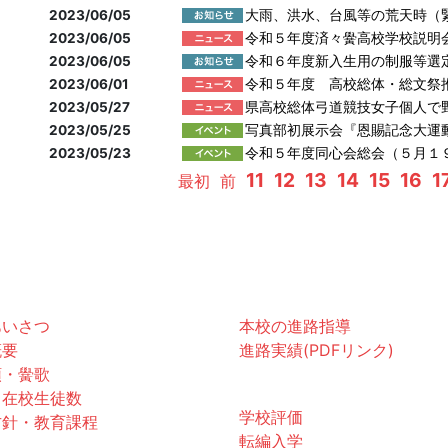
2023/06/05
大雨、洪水、台風等の荒天時（
2023/06/05
令和５年度済々黌高校学校説明
2023/06/05
令和６年度新入生用の制服等選
2023/06/01
令和５年度 高校総体・総文祭
2023/05/27
県高校総体弓道競技女子個人で
2023/05/25
写真部初展示会『恩賜記念大運
2023/05/23
令和５年度同心会総会（５月１
11
12
13
14
15
16
1
最初
前
黌紹介
進路
あいさつ
本校の進路指導
概要
進路実績(PDFリンク)
領・黌歌
お知らせ
・在校生徒数
学校評価
方針・教育課程
転編入学