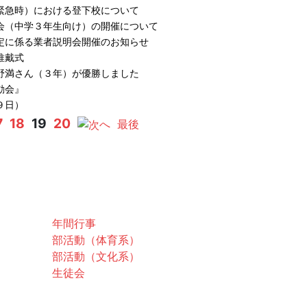
緊急時）における登下校について
会（中学３年生向け）の開催について
定に係る業者説明会開催のお知らせ
推戴式
野満さん（３年）が優勝しました
動会』
９日）
7
18
19
20
へ
最後
スクールライフ
年間行事
部活動（体育系）
部活動（文化系）
生徒会
お問合せ