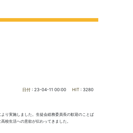
ライフ
各種ご案内
お問合せ
交通アクセス
日付
: 23-04-11 00:00
HIT
: 3280
により実施しました。生徒会総務委員長の歓迎のことば
な高校生活への意欲が伝わってきました。