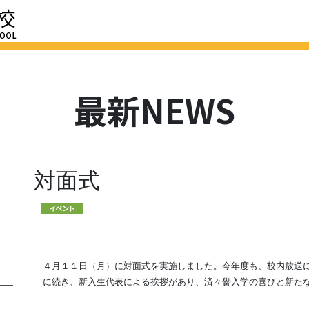
HOME
最新NEWS
学校紹介
進路
学校評価
スクール
最新NEWS
対面式
４月１１日（月）に対面式を実施しました。今年度も、校内放送
に続き、新入生代表による挨拶があり、済々黌入学の喜びと新た