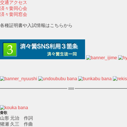
交通アクセス
済々黌同心会
済々黌同窓会
各種証明書や入試情報はこちらから
黌歌
山形 元治 作詞
猪瀬 久三 作曲