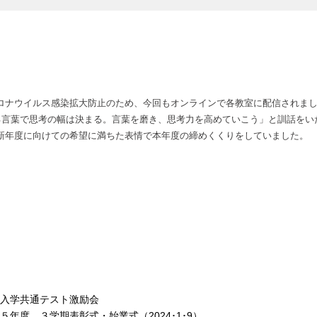
ナウイルス感染拡大防止のため、今回もオンラインで各教室に配信されまし
る言葉で思考の幅は決まる。言葉を磨き、思考力を高めていこう」と訓話をい
新年度に向けての希望に満ちた表情で本年度の締めくくりをしていました。
入学共通テスト激励会
５年度 ３学期表彰式・始業式（2024･1･9）