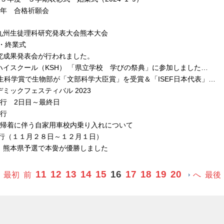
年 合格祈願会
九州生徒理科研究発表大会熊本大会
・終業式
究成果発表会が行われました。
ハイスクール（KSH） 「県立学校 学びの祭典」に参加しました…
生科学賞で生物部が「文部科学大臣賞」を受賞＆「ISEF日本代表」…
ミックフェスティバル 2023
旅行 2日目～最終日
旅行
行帰着に伴う自家用車校内乗り入れについて
旅行（１１月２８日～１２月１日）
 熊本県予選で本黌が優勝しました
11
12
13
14
15
16
17
18
19
20
最初
前
へ
最後