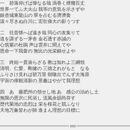
一 碧落仰げば偉なる哉 渦巻く煙幾百丈
世界一てふ大火山 我等の意気を示さずや
銀杏城東龍山の 翠を占むる濟濟黌
滾々尽きぬ白川に 宏壮偉大の影うつす
二 往昔懐へば遠き哉 同心の友集りて
道を講ずる一茅舎 金石透す赤誠の
心筑紫の杜鵑 声は雲井に聞えてや
恩命一下我黌の 無比の光栄銘せよや
三 終始一貫渝らざる 教は知れよ三綱領
清明、仁愛、剛健の 三徳之れがもとゝなる
ふりさけ見れば碧万里 朝暾出でんず大海原
宇宙の偉観清新の 景趣はやがて我理想
四 あゝ藤肥州の領せし地 あゝ感公の治めし土
無限の恩沢に民浴し 流風余韻尚存す
歴代菊池の忠烈は 栄を桜花と競ふなり
天地万象皆わが師 進まん理想の目標に