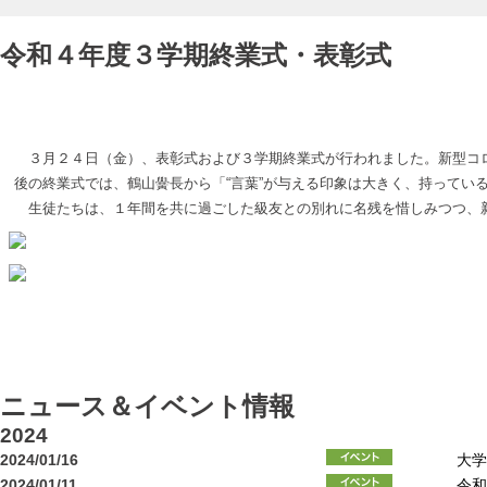
令和４年度３学期終業式・表彰式
３月２４日（金）、表彰式および３学期終業式が行われました。新型コロ
後の終業式では、鶴山黌長から「“言葉”が与える印象は大きく、持ってい
生徒たちは、１年間を共に過ごした級友との別れに名残を惜しみつつ、
ニュース＆イベント情報
2024
2024/01/16
大学
2024/01/11
令和