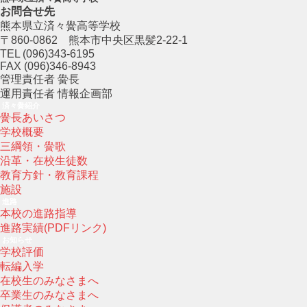
お問合せ先
熊本県立済々黌高等学校
〒860-0862 熊本市中央区黒髪2-22-1
TEL (096)343-6195
FAX (096)346-8943
管理責任者 黌長
運用責任者 情報企画部
済々黌紹介
黌長あいさつ
学校概要
三綱領・黌歌
沿革・在校生徒数
教育方針・教育課程
施設
進路
本校の進路指導
進路実績(PDFリンク)
お知らせ
学校評価
転編入学
在校生のみなさまへ
卒業生のみなさまへ