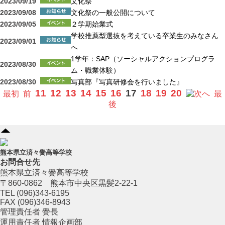
2023/09/19
文化祭
2023/09/08
文化祭の一般公開について
2023/09/05
２学期始業式
学校推薦型選抜を考えている卒業生のみなさん
2023/09/01
へ
1学年：SAP（ソーシャルアクションプログラ
2023/08/30
ム・職業体験）
2023/08/30
写真部『写真研修会を行いました』
11
12
13
14
15
16
17
18
19
20
最初
前
へ
最
後
熊本県立済々黌高等学校
お問合せ先
熊本県立済々黌高等学校
〒860-0862 熊本市中央区黒髪2-22-1
TEL (096)343-6195
FAX (096)346-8943
管理責任者 黌長
運用責任者 情報企画部