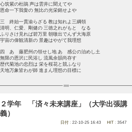
心筑紫の杜鵑 声は雲井に聞えてや
恩命一下我黌の 無比の光栄銘せよや
三 終始一貫渝らざる 教は知れよ三綱領
清明、仁愛、剛健の 三徳之れがもとゝなる
ふりさけ見れば碧万里 朝暾出でんず大海原
宇宙の偉観清新の 景趣はやがて我理想
四 あゝ藤肥州の領せし地 あゝ感公の治めし土
無限の恩沢に民浴し 流風余韻尚存す
歴代菊池の忠烈は 栄を桜花と競ふなり
天地万象皆わが師 進まん理想の目標に
２学年 「済々未来講座」（大学出張講
義）
日付
: 22-10-25 16:43
HIT
: 3547