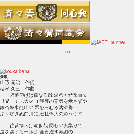
黌歌
山形 元治 作詞
猪瀬 久三 作曲
一 碧落仰げば偉なる哉 渦巻く煙幾百丈
世界一てふ大火山 我等の意気を示さずや
銀杏城東龍山の 翠を占むる濟濟黌
滾々尽きぬ白川に 宏壮偉大の影うつす
二 往昔懐へば遠き哉 同心の友集りて
道を講ずる一茅舎 金石透す赤誠の