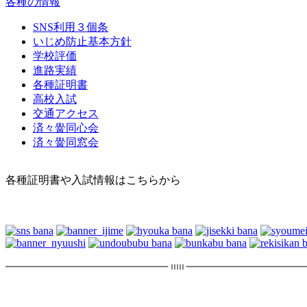
各種の情報
SNS利用３個条
いじめ防止基本方針
学校評価
進路実績
各種証明書
高校入試
交通アクセス
済々黌同心会
済々黌同窓会
各種証明書や入試情報はこちらから