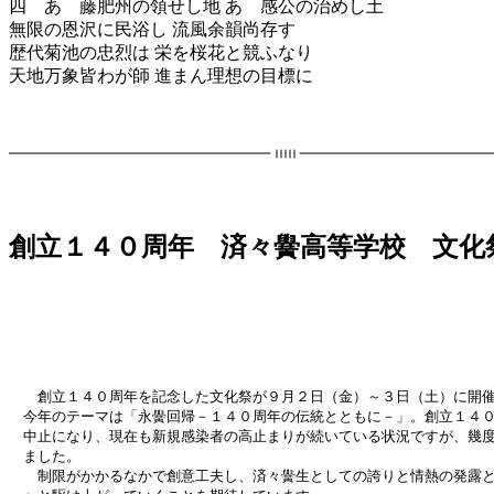
四 あゝ藤肥州の領せし地 あゝ感公の治めし土
無限の恩沢に民浴し 流風余韻尚存す
歴代菊池の忠烈は 栄を桜花と競ふなり
天地万象皆わが師 進まん理想の目標に
創立１４０周年 済々黌高等学校 文化
創立１４０周年を記念した文化祭が９月２日（金）～３日（土）に開催
今年のテーマは「永黌回帰－１４０周年の伝統とともに－」。創立１４
中止になり、現在も新規感染者の高止まりが続いている状況ですが、幾
ました。
制限がかかるなかで創意工夫し、済々黌生としての誇りと情熱の発露と