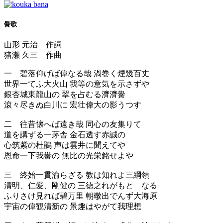
黌歌
山形 元治 作詞
猪瀬 久三 作曲
一 碧落仰げば偉なる哉 渦巻く煙幾百丈
世界一てふ大火山 我等の意気を示さずや
銀杏城東龍山の 翠を占むる濟濟黌
滾々尽きぬ白川に 宏壮偉大の影うつす
二 往昔懐へば遠き哉 同心の友集りて
道を講ずる一茅舎 金石透す赤誠の
心筑紫の杜鵑 声は雲井に聞えてや
恩命一下我黌の 無比の光栄銘せよや
三 終始一貫渝らざる 教は知れよ三綱領
清明、仁愛、剛健の 三徳之れがもとゝなる
ふりさけ見れば碧万里 朝暾出でんず大海原
宇宙の偉観清新の 景趣はやがて我理想