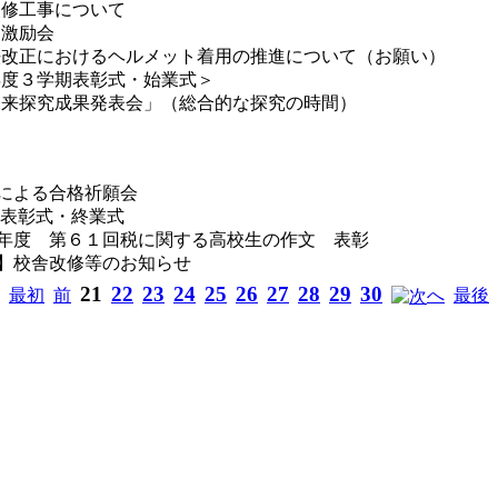
改修工事について
ト激励会
法改正におけるヘルメット着用の推進について（お願い）
年度３学期表彰式・始業式＞
未来探究成果発表会」（総合的な探究の時間）
による合格祈願会
 表彰式・終業式
年度 第６１回税に関する高校生の作文 表彰
】校舎改修等のお知らせ
21
22
23
24
25
26
27
28
29
30
最初
前
へ
最後