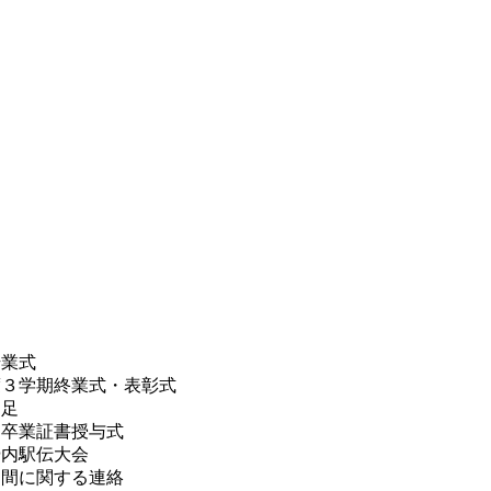
始業式
度３学期終業式・表彰式
遠足
 卒業証書授与式
黌内駅伝大会
期間に関する連絡