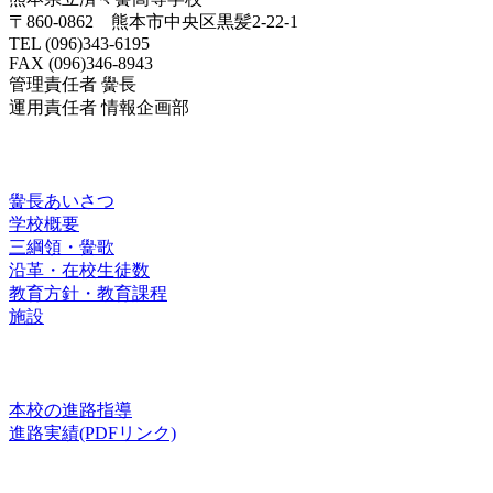
〒860-0862 熊本市中央区黒髪2-22-1
TEL (096)343-6195
FAX (096)346-8943
管理責任者 黌長
運用責任者 情報企画部
済々黌紹介
黌長あいさつ
学校概要
三綱領・黌歌
沿革・在校生徒数
教育方針・教育課程
施設
進路
本校の進路指導
進路実績(PDFリンク)
お知らせ