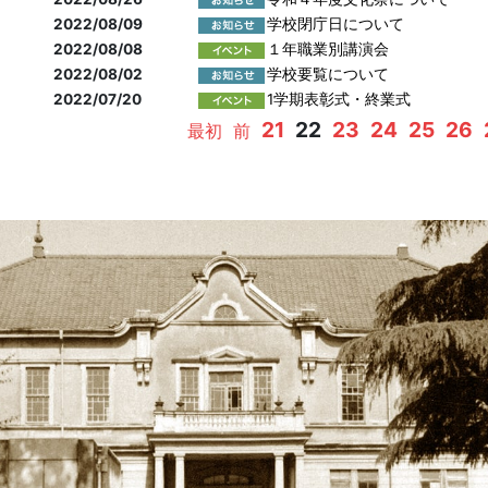
2022/08/09
学校閉庁日について
2022/08/08
１年職業別講演会
2022/08/02
学校要覧について
2022/07/20
1学期表彰式・終業式
21
22
23
24
25
26
最初
前