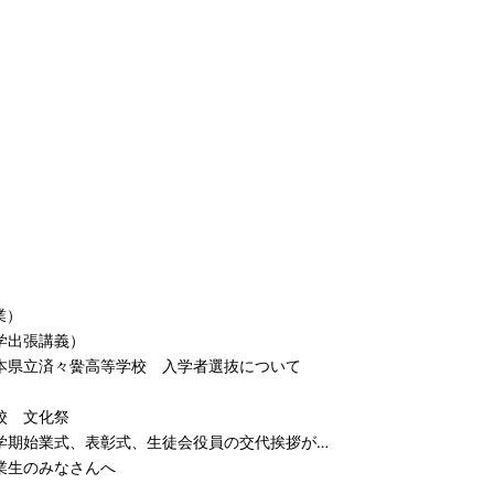
業）
学出張講義）
本県立済々黌高等学校 入学者選抜について
校 文化祭
学期始業式、表彰式、生徒会役員の交代挨拶が…
業生のみなさんへ