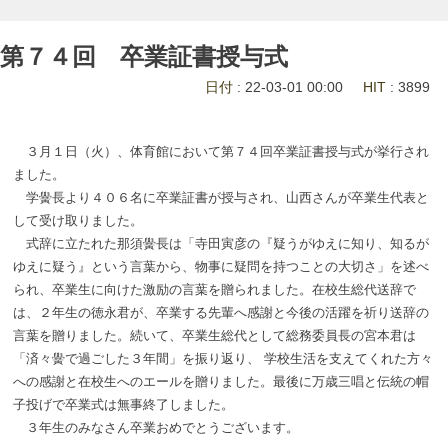
第７４回 卒業証書授与式
日付
: 22-03-01 00:00
HIT
: 3899
３月１日（火）、体育館において第７４回卒業証書授与式が挙行され
ました。
学黌長より４０６名に卒業証書が授与され、山西さんが卒業生代表と
して受け取りました。
式辞に立たれた那須黌長は「寺田寅彦の『疑うがゆえに知り、知るが
ゆえに疑う』という言葉から、物事に疑問を持つことの大切さ」を述べ
られ、卒業生に向けた激励の言葉を贈られました。在校生総代送辞で
は、２年生の徳永君が、卒業する先輩へ感謝と今後の活躍を祈り送辞の
言葉を贈りました。続いて、卒業生総代として総務委員長の宮本君は
「済々黌で過ごした３年間」を振り返り、 学校生活を支えてくれた方々
への感謝と在校生へのエールを贈りました。最後に万歳三唱と伝統の帽
子投げで卒業式は無事終了しました。
３年生のみなさん卒業おめでとうございます。