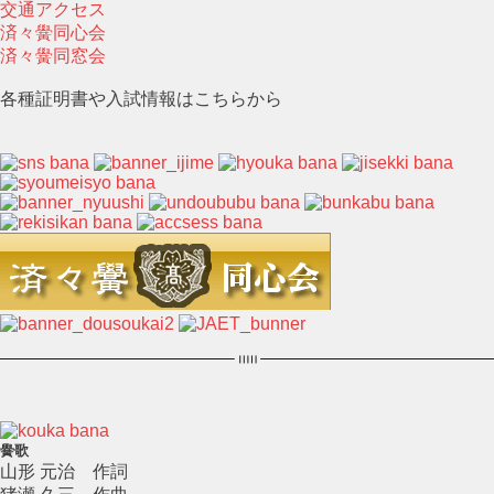
交通アクセス
済々黌同心会
済々黌同窓会
各種証明書や入試情報はこちらから
黌歌
山形 元治 作詞