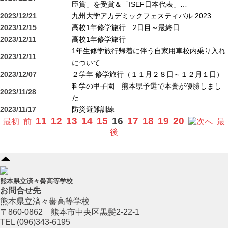
臣賞」を受賞＆「ISEF日本代表」…
2023/12/21
九州大学アカデミックフェスティバル 2023
2023/12/15
高校1年修学旅行 2日目～最終日
2023/12/11
高校1年修学旅行
1年生修学旅行帰着に伴う自家用車校内乗り入れ
2023/12/11
について
2023/12/07
２学年 修学旅行（１１月２８日～１２月１日）
科学の甲子園 熊本県予選で本黌が優勝しまし
2023/11/28
た
2023/11/17
防災避難訓練
11
12
13
14
15
16
17
18
19
20
最初
前
へ
最
後
熊本県立済々黌高等学校
お問合せ先
熊本県立済々黌高等学校
〒860-0862 熊本市中央区黒髪2-22-1
TEL (096)343-6195