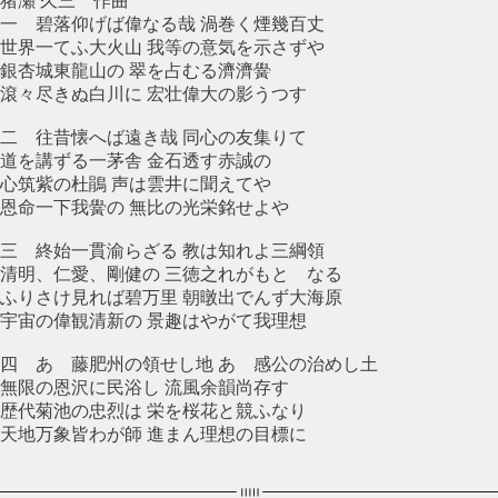
猪瀬 久三 作曲
一 碧落仰げば偉なる哉 渦巻く煙幾百丈
世界一てふ大火山 我等の意気を示さずや
銀杏城東龍山の 翠を占むる濟濟黌
滾々尽きぬ白川に 宏壮偉大の影うつす
二 往昔懐へば遠き哉 同心の友集りて
道を講ずる一茅舎 金石透す赤誠の
心筑紫の杜鵑 声は雲井に聞えてや
恩命一下我黌の 無比の光栄銘せよや
三 終始一貫渝らざる 教は知れよ三綱領
清明、仁愛、剛健の 三徳之れがもとゝなる
ふりさけ見れば碧万里 朝暾出でんず大海原
宇宙の偉観清新の 景趣はやがて我理想
四 あゝ藤肥州の領せし地 あゝ感公の治めし土
無限の恩沢に民浴し 流風余韻尚存す
歴代菊池の忠烈は 栄を桜花と競ふなり
天地万象皆わが師 進まん理想の目標に