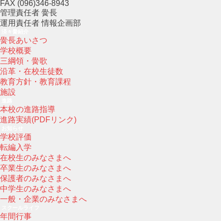
FAX (096)346-8943
管理責任者 黌長
運用責任者 情報企画部
済々黌紹介
黌長あいさつ
学校概要
三綱領・黌歌
沿革・在校生徒数
教育方針・教育課程
施設
進路
本校の進路指導
進路実績(PDFリンク)
お知らせ
学校評価
転編入学
在校生のみなさまへ
卒業生のみなさまへ
保護者のみなさまへ
中学生のみなさまへ
一般・企業のみなさまへ
スクールライフ
年間行事