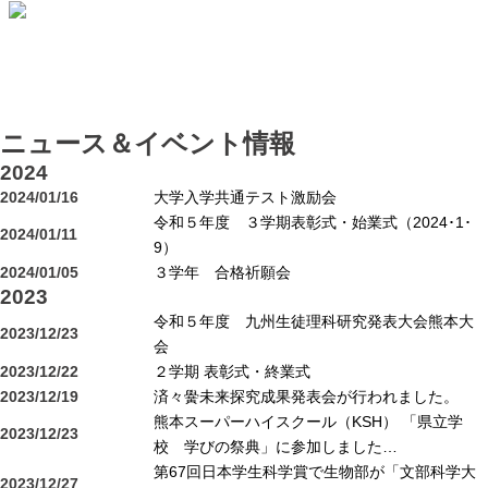
ニュース＆イベント情報
2024
2024/01/16
大学入学共通テスト激励会
令和５年度 ３学期表彰式・始業式（2024･1･
2024/01/11
9）
2024/01/05
３学年 合格祈願会
2023
令和５年度 九州生徒理科研究発表大会熊本大
2023/12/23
会
2023/12/22
２学期 表彰式・終業式
2023/12/19
済々黌未来探究成果発表会が行われました。
熊本スーパーハイスクール（KSH） 「県立学
2023/12/23
校 学びの祭典」に参加しました…
第67回日本学生科学賞で生物部が「文部科学大
2023/12/27