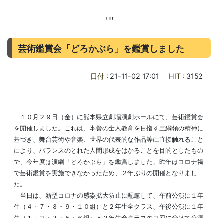
芸術鑑賞会「どろかぶら」を鑑賞しました
日付
: 21-11-02 17:01
HIT
: 3152
１０月２９日（金）に熊本県立劇場演劇ホールにて、芸術鑑賞会
を開催しました。これは、本黌の全人教育を目指す三綱領の精神に
基づき、舞台芸術や音楽、世界の代表的な作品等に直接触れること
により、バランスのとれた人間形成をはかることを目的としたもの
で、今年度は演劇「どろかぶら」を鑑賞しました。昨年はコロナ禍
で芸術鑑賞を実施できなかったため、２年ぶりの開催となりまし
た。
当日は、新型コロナの感染拡大防止に配慮して、午前公演に１年
生（４・７・８・９・１０組）と２年生全クラス、午後公演に１年
生（１・２・３・５・６組）と３年生全クラスの２回に分けて公演