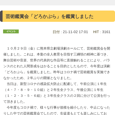
芸術鑑賞会「どろかぶら」を鑑賞しました
日付
: 21-11-02 17:01
HIT
: 3161
１０月２９日（金）に熊本県立劇場演劇ホールにて、芸術鑑賞会を開
催しました。これは、本黌の全人教育を目指す三綱領の精神に基づき、
舞台芸術や音楽、世界の代表的な作品等に直接触れることにより、バラ
ンスのとれた人間形成をはかることを目的としたもので、今年度は演劇
「どろかぶら」を鑑賞しました。昨年はコロナ禍で芸術鑑賞を実施でき
なかったため、２年ぶりの開催となりました。
当日は、新型コロナの感染拡大防止に配慮して、午前公演に１年生
（４・７・８・９・１０組）と２年生全クラス、午後公演に１年生
（１・２・３・５・６組）と３年生全クラスの２回に分けて公演を行っ
て頂きました。
今年度もコロナ禍で、様々な行事が規模を縮小したり、中止になった
りした中での芸術鑑賞会でしたので、生徒達もとても楽しみにしてお