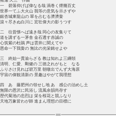
猪瀬 久三 作曲
一 碧落仰げば偉なる哉 渦巻く煙幾百丈
世界一てふ大火山 我等の意気を示さずや
銀杏城東龍山の 翠を占むる濟濟黌
滾々尽きぬ白川に 宏壮偉大の影うつす
二 往昔懐へば遠き哉 同心の友集りて
道を講ずる一茅舎 金石透す赤誠の
心筑紫の杜鵑 声は雲井に聞えてや
恩命一下我黌の 無比の光栄銘せよや
三 終始一貫渝らざる 教は知れよ三綱領
清明、仁愛、剛健の 三徳之れがもとゝなる
ふりさけ見れば碧万里 朝暾出でんず大海原
宇宙の偉観清新の 景趣はやがて我理想
四 あゝ藤肥州の領せし地 あゝ感公の治めし土
無限の恩沢に民浴し 流風余韻尚存す
歴代菊池の忠烈は 栄を桜花と競ふなり
天地万象皆わが師 進まん理想の目標に