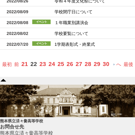
2022/08/26
令和４年度文化祭について
2022/08/09
学校閉庁日について
2022/08/08
１年職業別講演会
2022/08/02
学校要覧について
2022/07/20
1学期表彰式・終業式
21
22
23
24
25
26
27
28
29
30
最初
前
へ
最後
熊本県立済々黌高等学校
お問合せ先
熊本県立済々黌高等学校