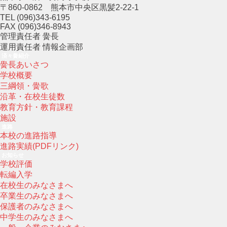
〒860-0862 熊本市中央区黒髪2-22-1
TEL (096)343-6195
FAX (096)346-8943
管理責任者 黌長
運用責任者 情報企画部
済々黌紹介
黌長あいさつ
学校概要
三綱領・黌歌
沿革・在校生徒数
教育方針・教育課程
施設
進路
本校の進路指導
進路実績(PDFリンク)
お知らせ
学校評価
転編入学
在校生のみなさまへ
卒業生のみなさまへ
保護者のみなさまへ
中学生のみなさまへ