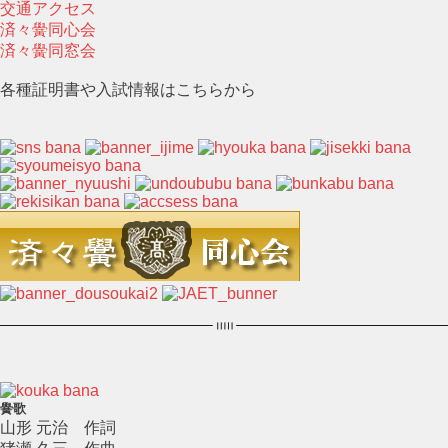
交通アクセス
済々黌同心会
済々黌同窓会
各種証明書や入試情報はこちらから
黌歌
山形 元治 作詞