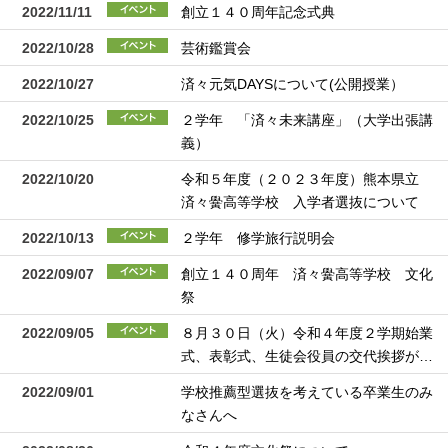
2022/11/11
創立１４０周年記念式典
2022/10/28
芸術鑑賞会
2022/10/27
済々元気DAYSについて(公開授業）
2022/10/25
２学年 「済々未来講座」（大学出張講
義）
2022/10/20
令和５年度（２０２３年度）熊本県立
済々黌高等学校 入学者選抜について
2022/10/13
２学年 修学旅行説明会
2022/09/07
創立１４０周年 済々黌高等学校 文化
祭
2022/09/05
８月３０日（火）令和４年度２学期始業
式、表彰式、生徒会役員の交代挨拶が…
2022/09/01
学校推薦型選抜を考えている卒業生のみ
なさんへ