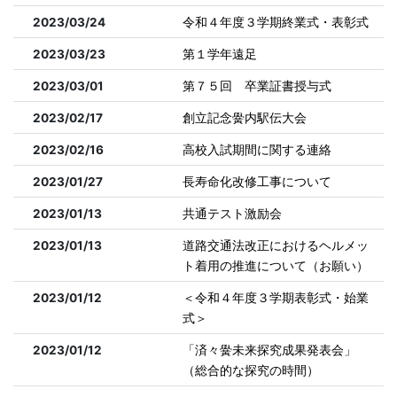
2023/03/24
令和４年度３学期終業式・表彰式
2023/03/23
第１学年遠足
2023/03/01
第７５回 卒業証書授与式
2023/02/17
創立記念黌内駅伝大会
2023/02/16
高校入試期間に関する連絡
2023/01/27
長寿命化改修工事について
2023/01/13
共通テスト激励会
2023/01/13
道路交通法改正におけるヘルメッ
ト着用の推進について（お願い）
2023/01/12
＜令和４年度３学期表彰式・始業
式＞
2023/01/12
「済々黌未来探究成果発表会」
（総合的な探究の時間）