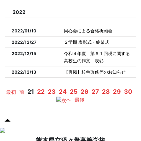
2022
2022/01/10
同心会による合格祈願会
2022/12/27
２学期 表彰式・終業式
2022/12/15
令和４年度 第６１回税に関する
高校生の作文 表彰
2022/12/13
【再掲】校舎改修等のお知らせ
21
22
23
24
25
26
27
28
29
30
最初
前
へ
最後
熊本県立済々黌高等学校