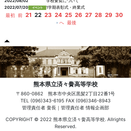
2022/08/02
学校要覧について
2022/07/20
1学期表彰式・終業式
21
22
23
24
25
26
27
28
29
30
最初
前
へ
最後
熊本県立済々黌高等学校
〒860-0862 熊本市中央区黒髪2丁目22番1号
TEL (096)343-6195 FAX (096)346-8943
管理責任者 黌長｜管理責任者 情報企画部
COPYRIGHT © 2022 熊本県立済々黌高等学校. Allrights
Reserved.