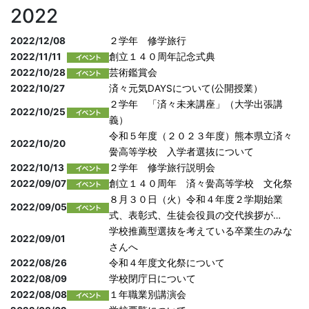
2022
2022/12/08
２学年 修学旅行
2022/11/11
創立１４０周年記念式典
2022/10/28
芸術鑑賞会
2022/10/27
済々元気DAYSについて(公開授業）
２学年 「済々未来講座」（大学出張講
2022/10/25
義）
令和５年度（２０２３年度）熊本県立済々
2022/10/20
黌高等学校 入学者選抜について
2022/10/13
２学年 修学旅行説明会
2022/09/07
創立１４０周年 済々黌高等学校 文化祭
８月３０日（火）令和４年度２学期始業
2022/09/05
式、表彰式、生徒会役員の交代挨拶が…
学校推薦型選抜を考えている卒業生のみな
2022/09/01
さんへ
2022/08/26
令和４年度文化祭について
2022/08/09
学校閉庁日について
2022/08/08
１年職業別講演会