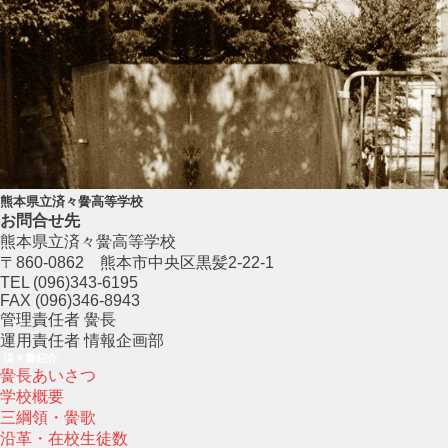
熊本県立済々黌高等学校
お問合せ先
熊本県立済々黌高等学校
〒860-0862 熊本市中央区黒髪2-22-1
TEL (096)343-6195
FAX (096)346-8943
管理責任者 黌長
運用責任者 情報企画部
済々黌紹介
黌長あいさつ
学校概要
三綱領・黌歌
沿革・在校生徒数