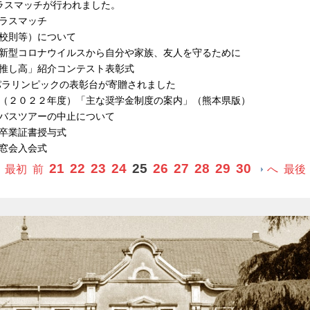
ラスマッチが行われました。
ラスマッチ
校則等）について
新型コロナウイルスから自分や家族、友人を守るために
推し高」紹介コンテスト表彰式
0パラリンピックの表彰台が寄贈されました
（２０２２年度）「主な奨学金制度の案内」（熊本県版）
バスツアーの中止について
卒業証書授与式
窓会入会式
21
22
23
24
25
26
27
28
29
30
最初
前
へ
最後