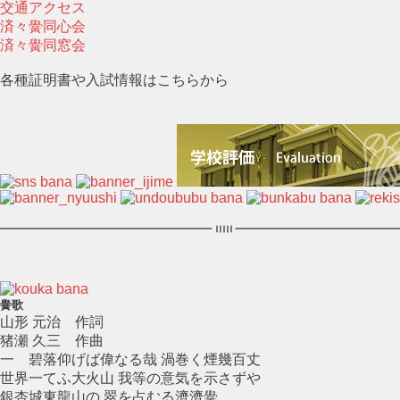
交通アクセス
済々黌同心会
済々黌同窓会
各種証明書や入試情報はこちらから
黌歌
山形 元治 作詞
猪瀬 久三 作曲
一 碧落仰げば偉なる哉 渦巻く煙幾百丈
世界一てふ大火山 我等の意気を示さずや
銀杏城東龍山の 翠を占むる濟濟黌