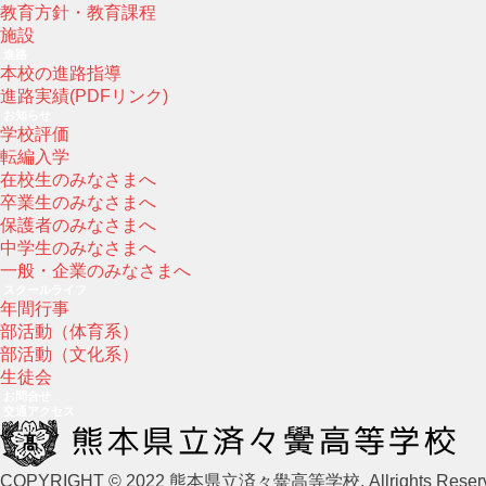
教育方針・教育課程
施設
進路
本校の進路指導
進路実績(PDFリンク)
お知らせ
学校評価
転編入学
在校生のみなさまへ
卒業生のみなさまへ
保護者のみなさまへ
中学生のみなさまへ
一般・企業のみなさまへ
スクールライフ
年間行事
部活動（体育系）
部活動（文化系）
生徒会
お問合せ
交通アクセス
COPYRIGHT © 2022 熊本県立済々黌高等学校. Allrights Reserv