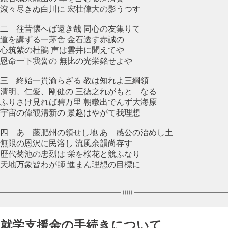
滾々尽きぬ白川に 宏壮偉大の影うつす
二 往昔懐へば遠き哉 同心の友集りて
道を講ずる一茅舎 金石透す赤誠の
心筑紫の杜鵑 声は雲井に聞えてや
恩命一下我黌の 無比の光栄銘せよや
三 終始一貫渝らざる 教は知れよ三綱領
清明、仁愛、剛健の 三徳之れがもとゝなる
ふりさけ見れば碧万里 朝暾出でんず大海原
宇宙の偉観清新の 景趣はやがて我理想
四 あゝ藤肥州の領せし地 あゝ感公の治めし土
無限の恩沢に民浴し 流風余韻尚存す
歴代菊池の忠烈は 栄を桜花と競ふなり
天地万象皆わが師 進まん理想の目標に
就学支援金の手続きについて