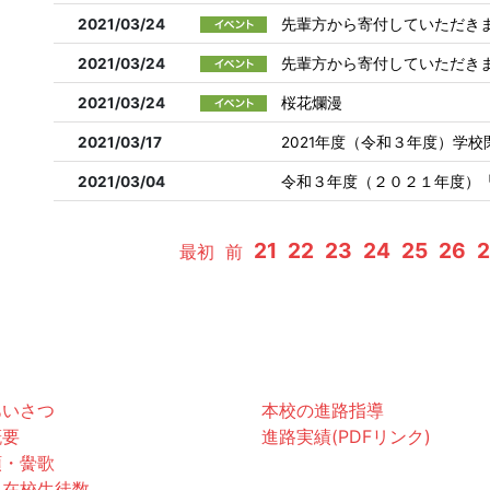
2021/03/24
先輩方から寄付していただき
2021/03/24
先輩方から寄付していただき
2021/03/24
桜花爛漫
2021/03/17
2021年度（令和３年度）学
2021/03/04
令和３年度（２０２１年度）
21
22
23
24
25
26
2
最初
前
黌紹介
進路
あいさつ
本校の進路指導
概要
進路実績(PDFリンク)
領・黌歌
お知らせ
・在校生徒数