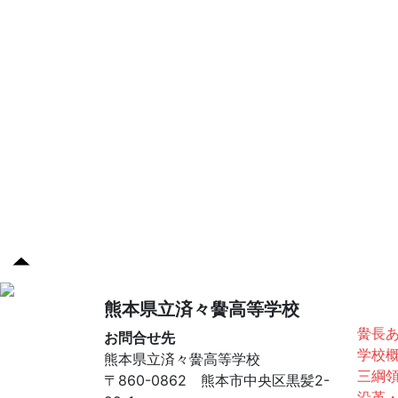
済々
熊本県立済々黌高等学校
黌長
お問合せ先
学校
熊本県立済々黌高等学校
三綱
〒860-0862 熊本市中央区黒髪2-
沿革