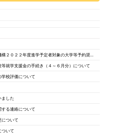
機構２０２２年度進学予定者対象の大学等予約奨…
校等就学支援金の手続き（４～６月分）について
の学校評価について
いました
関する連絡について
更について
について