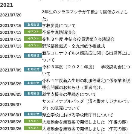
2021
3年生のクラスマッチが午後より開催されまし
2021/07/20
た。
2021/07/16
学校要覧について
2021/07/13
卒業生進路講演会
2021/07/13
令和３年度 生徒会役員選挙立会演説会
2021/07/13
野球部推戴式・全九州総体推戴式
新型コロナウイルス感染症に関する出席停止に
2021/07/13
ついて
令和３年度（２０２１年度） 学校説明会につ
2021/07/09
いて
令和４年度新入生用の制服等選定に係る業者説
2021/06/29
明会開催のお知らせ（業者向け…
2021/06/25
就学支援金の手続きについて
サスティナブルバッグ（済々黌オリジナルバッ
2021/06/07
グ）の販売について
2021/06/01
県立学校における学校閉庁日について
2021/05/26
大運動会を無観客で開催しました（午後の部）
2021/05/26
大運動会を無観客で開催しました（午前の部）