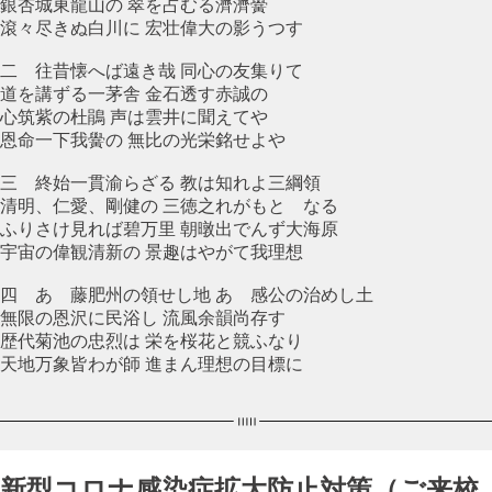
銀杏城東龍山の 翠を占むる濟濟黌
滾々尽きぬ白川に 宏壮偉大の影うつす
二 往昔懐へば遠き哉 同心の友集りて
道を講ずる一茅舎 金石透す赤誠の
心筑紫の杜鵑 声は雲井に聞えてや
恩命一下我黌の 無比の光栄銘せよや
三 終始一貫渝らざる 教は知れよ三綱領
清明、仁愛、剛健の 三徳之れがもとゝなる
ふりさけ見れば碧万里 朝暾出でんず大海原
宇宙の偉観清新の 景趣はやがて我理想
四 あゝ藤肥州の領せし地 あゝ感公の治めし土
無限の恩沢に民浴し 流風余韻尚存す
歴代菊池の忠烈は 栄を桜花と競ふなり
天地万象皆わが師 進まん理想の目標に
新型コロナ感染症拡大防止対策（ご来校