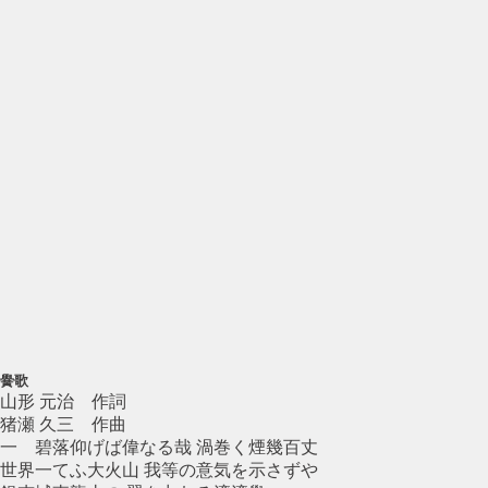
黌歌
山形 元治 作詞
猪瀬 久三 作曲
一 碧落仰げば偉なる哉 渦巻く煙幾百丈
世界一てふ大火山 我等の意気を示さずや