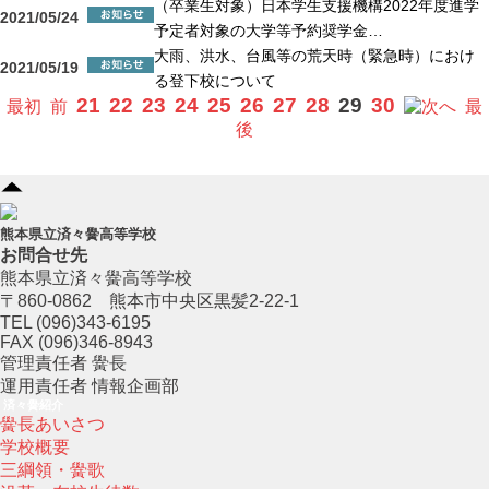
（卒業生対象）日本学生支援機構2022年度進学
2021/05/24
予定者対象の大学等予約奨学金…
大雨、洪水、台風等の荒天時（緊急時）におけ
2021/05/19
る登下校について
21
22
23
24
25
26
27
28
29
30
最初
前
へ
最
後
熊本県立済々黌高等学校
お問合せ先
熊本県立済々黌高等学校
〒860-0862 熊本市中央区黒髪2-22-1
TEL (096)343-6195
FAX (096)346-8943
管理責任者 黌長
運用責任者 情報企画部
済々黌紹介
黌長あいさつ
学校概要
三綱領・黌歌