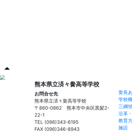
済々
熊本県立済々黌高等学校
黌長
お問合せ先
学校
熊本県立済々黌高等学校
三綱
〒860-0862 熊本市中央区黒髪2-
沿革
22-1
教育
TEL (096)343-6195
施設
FAX (096)346-8943