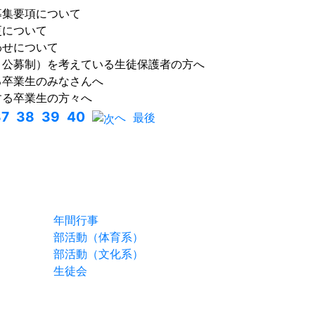
募集要項について
更について
わせについて
・公募制）を考えている生徒保護者の方へ
る卒業生のみなさんへ
する卒業生の方々へ
37
38
39
40
へ
最後
スクールライフ
年間行事
部活動（体育系）
部活動（文化系）
生徒会
お問合せ