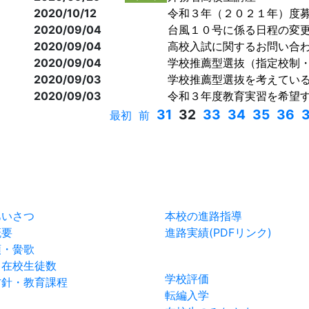
2020/10/12
令和３年（２０２１年）度
2020/09/04
台風１０号に係る日程の変
2020/09/04
高校入試に関するお問い合
2020/09/04
学校推薦型選抜（指定校制
2020/09/03
学校推薦型選抜を考えてい
2020/09/03
令和３年度教育実習を希望
31
32
33
34
35
36
最初
前
黌紹介
進路
あいさつ
本校の進路指導
概要
進路実績(PDFリンク)
領・黌歌
お知らせ
・在校生徒数
学校評価
方針・教育課程
転編入学