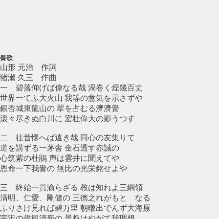
黌歌
山形 元治 作詞
猪瀬 久三 作曲
一 碧落仰げば偉なる哉 渦巻く煙幾百丈
世界一てふ大火山 我等の意気を示さずや
銀杏城東龍山の 翠を占むる濟濟黌
滾々尽きぬ白川に 宏壮偉大の影うつす
二 往昔懐へば遠き哉 同心の友集りて
道を講ずる一茅舎 金石透す赤誠の
心筑紫の杜鵑 声は雲井に聞えてや
恩命一下我黌の 無比の光栄銘せよや
三 終始一貫渝らざる 教は知れよ三綱領
清明、仁愛、剛健の 三徳之れがもとゝなる
ふりさけ見れば碧万里 朝暾出でんず大海原
宇宙の偉観清新の 景趣はやがて我理想