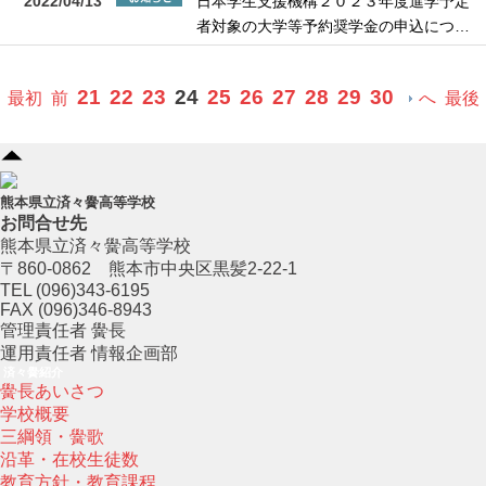
2022/04/13
日本学生支援機構２０２３年度進学予定
者対象の大学等予約奨学金の申込につ…
21
22
23
24
25
26
27
28
29
30
最初
前
へ
最後
熊本県立済々黌高等学校
お問合せ先
熊本県立済々黌高等学校
〒860-0862 熊本市中央区黒髪2-22-1
TEL (096)343-6195
FAX (096)346-8943
管理責任者 黌長
運用責任者 情報企画部
済々黌紹介
黌長あいさつ
学校概要
三綱領・黌歌
沿革・在校生徒数
教育方針・教育課程