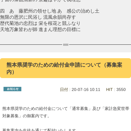
四 あゝ藤肥州の領せし地 あゝ感公の治めし土
無限の恩沢に民浴し 流風余韻尚存す
歴代菊池の忠烈は 栄を桜花と競ふなり
天地万象皆わが師 進まん理想の目標に
熊本県奨学のための給付金申請について（募集案
内）
日付
: 20-07-16 10:11
HIT
: 3550
熊本県奨学のための給付金について「通常募集」及び「家計急変世帯
対象募集」の御案内です。
募集案内を生徒を通じて配付いたします。