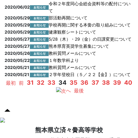
令和２年度同心会総会資料等の配付につい
2020/06/02
て
2020/05/29
部活動再開について
2020/05/29
学校再開に関する本黌の取り組みについて
2020/05/29
健康観察シートについて
2020/05/27
5/28（木）・29（金）の日課変更について
2020/05/27
熊本県育英奨学生募集について
2020/05/26
教科質問メールについて
2020/05/22
１年数学科より
2020/05/21
教科質問メールについて
2020/05/21
２学年登校日（５／２２【金】）について
31
32
33
34
35
36
37
38
39
40
最初
前
へ
最後
熊本県立済々黌高等学校