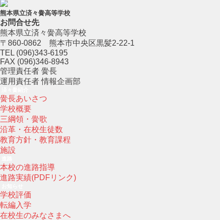
熊本県立済々黌高等学校
お問合せ先
熊本県立済々黌高等学校
〒860-0862 熊本市中央区黒髪2-22-1
TEL (096)343-6195
FAX (096)346-8943
管理責任者 黌長
運用責任者 情報企画部
済々黌紹介
黌長あいさつ
学校概要
三綱領・黌歌
沿革・在校生徒数
教育方針・教育課程
施設
進路
本校の進路指導
進路実績(PDFリンク)
お知らせ
学校評価
転編入学
在校生のみなさまへ