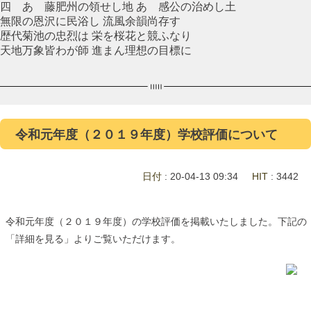
四 あゝ藤肥州の領せし地 あゝ感公の治めし土
無限の恩沢に民浴し 流風余韻尚存す
歴代菊池の忠烈は 栄を桜花と競ふなり
天地万象皆わが師 進まん理想の目標に
令和元年度（２０１９年度）学校評価について
日付
: 20-04-13 09:34
HIT
: 3442
令和元年度（２０１９年度）の学校評価を掲載いたしました。下記の
「詳細を見る」よりご覧いただけます。