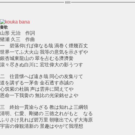
黌歌
山形 元治 作詞
猪瀬 久三 作曲
一 碧落仰げば偉なる哉 渦巻く煙幾百丈
世界一てふ大火山 我等の意気を示さずや
銀杏城東龍山の 翠を占むる濟濟黌
滾々尽きぬ白川に 宏壮偉大の影うつす
二 往昔懐へば遠き哉 同心の友集りて
道を講ずる一茅舎 金石透す赤誠の
心筑紫の杜鵑 声は雲井に聞えてや
恩命一下我黌の 無比の光栄銘せよや
三 終始一貫渝らざる 教は知れよ三綱領
清明、仁愛、剛健の 三徳之れがもとゝなる
ふりさけ見れば碧万里 朝暾出でんず大海原
宇宙の偉観清新の 景趣はやがて我理想