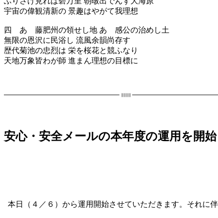
ふりさけ見れば碧万里 朝暾出でんず大海原
宇宙の偉観清新の 景趣はやがて我理想
四 あゝ藤肥州の領せし地 あゝ感公の治めし土
無限の恩沢に民浴し 流風余韻尚存す
歴代菊池の忠烈は 栄を桜花と競ふなり
天地万象皆わが師 進まん理想の目標に
安心・安全メールの本年度の運用を開始
本日（４／６）から運用開始させていただきます。それに伴