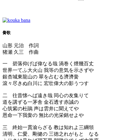
黌歌
山形 元治 作詞
猪瀬 久三 作曲
一 碧落仰げば偉なる哉 渦巻く煙幾百丈
世界一てふ大火山 我等の意気を示さずや
銀杏城東龍山の 翠を占むる濟濟黌
滾々尽きぬ白川に 宏壮偉大の影うつす
二 往昔懐へば遠き哉 同心の友集りて
道を講ずる一茅舎 金石透す赤誠の
心筑紫の杜鵑 声は雲井に聞えてや
恩命一下我黌の 無比の光栄銘せよや
三 終始一貫渝らざる 教は知れよ三綱領
清明、仁愛、剛健の 三徳之れがもとゝなる