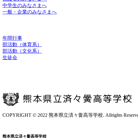
中学生のみなさまへ
一般・企業のみなさまへ
スクールライフ
年間行事
部活動（体育系）
部活動（文化系）
生徒会
お問合せ
交通アクセス
COPYRIGHT © 2022 熊本県立済々黌高等学校. Allrights Reserve
熊本県立済々黌高等学校