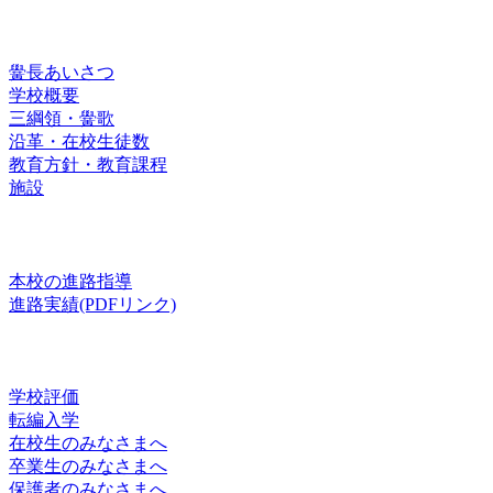
済々黌紹介
黌長あいさつ
学校概要
三綱領・黌歌
沿革・在校生徒数
教育方針・教育課程
施設
進路
本校の進路指導
進路実績(PDFリンク)
お知らせ
学校評価
転編入学
在校生のみなさまへ
卒業生のみなさまへ
保護者のみなさまへ