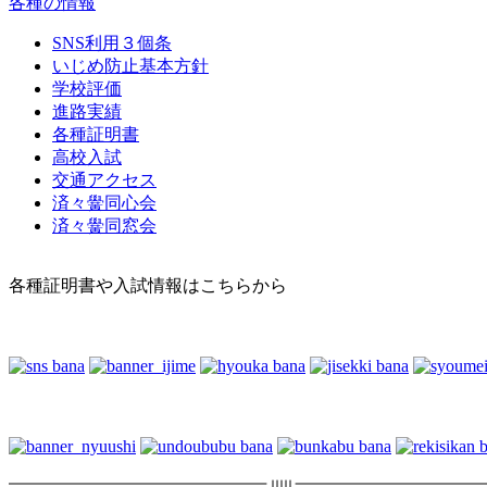
各種の情報
SNS利用３個条
いじめ防止基本方針
学校評価
進路実績
各種証明書
高校入試
交通アクセス
済々黌同心会
済々黌同窓会
各種証明書や入試情報はこちらから