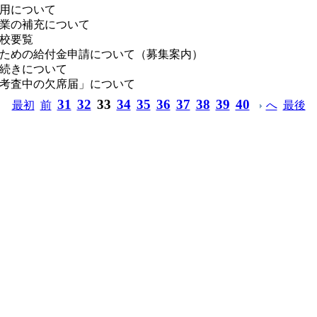
用について
業の補充について
校要覧
ための給付金申請について（募集案内）
続きについて
考査中の欠席届」について
31
32
33
34
35
36
37
38
39
40
最初
前
へ
最後