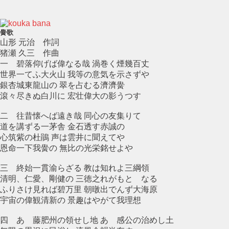
黌歌
山形 元治 作詞
猪瀬 久三 作曲
一 碧落仰げば偉なる哉 渦巻く煙幾百丈
世界一てふ大火山 我等の意気を示さずや
銀杏城東龍山の 翠を占むる濟濟黌
滾々尽きぬ白川に 宏壮偉大の影うつす
二 往昔懐へば遠き哉 同心の友集りて
道を講ずる一茅舎 金石透す赤誠の
心筑紫の杜鵑 声は雲井に聞えてや
恩命一下我黌の 無比の光栄銘せよや
三 終始一貫渝らざる 教は知れよ三綱領
清明、仁愛、剛健の 三徳之れがもとゝなる
ふりさけ見れば碧万里 朝暾出でんず大海原
宇宙の偉観清新の 景趣はやがて我理想
四 あゝ藤肥州の領せし地 あゝ感公の治めし土