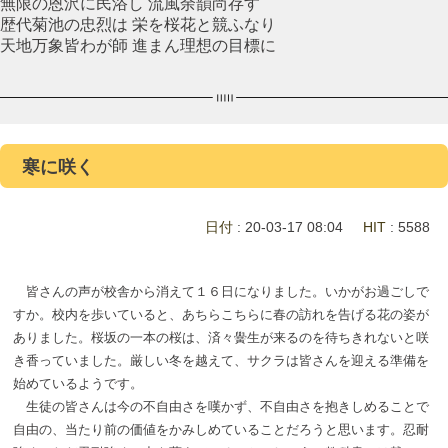
無限の恩沢に民浴し 流風余韻尚存す
歴代菊池の忠烈は 栄を桜花と競ふなり
天地万象皆わが師 進まん理想の目標に
寒に咲く
日付
: 20-03-17 08:04
HIT
: 5588
皆さんの声が校舎から消えて１６日になりました。いかがお過ごしで
すか。校内を歩いていると、あちらこちらに春の訪れを告げる花の姿が
ありました。桜坂の一本の桜は、済々黌生が来るのを待ちきれないと咲
き香っていました。厳しい冬を越えて、サクラは皆さんを迎える準備を
始めているようです。
生徒の皆さんは今の不自由さを嘆かず、不自由さを抱きしめることで
自由の、当たり前の価値をかみしめていることだろうと思います。忍耐