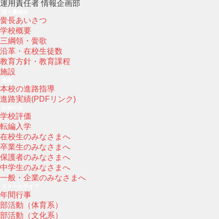
運用責任者 情報企画部
済々黌紹介
黌長あいさつ
学校概要
三綱領・黌歌
沿革・在校生徒数
教育方針・教育課程
施設
進路
本校の進路指導
進路実績(PDFリンク)
お知らせ
学校評価
転編入学
在校生のみなさまへ
卒業生のみなさまへ
保護者のみなさまへ
中学生のみなさまへ
一般・企業のみなさまへ
スクールライフ
年間行事
部活動（体育系）
部活動（文化系）