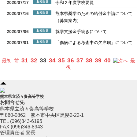
2020/07/17
令和２年度学校要覧
2020/07/16
熊本県奨学のための給付金申請について
（募集案内）
2020/07/06
就学支援金手続きについて
2020/07/01
「傷病による考査中の欠席届」について
31
32
33
34
35
36
37
38
39
40
最初
前
へ
最
後
熊本県立済々黌高等学校
お問合せ先
熊本県立済々黌高等学校
〒860-0862 熊本市中央区黒髪2-22-1
TEL (096)343-6195
FAX (096)346-8943
管理責任者 黌長