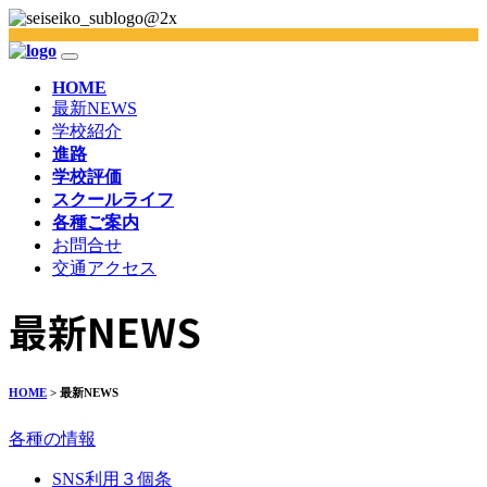
HOME
最新NEWS
学校紹介
進路
学校評価
スクールライフ
各種ご案内
お問合せ
交通アクセス
最新NEWS
HOME
> 最新NEWS
各種の情報
SNS利用３個条