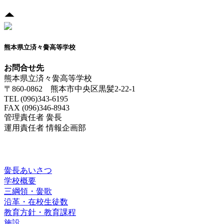
熊本県立済々黌高等学校
お問合せ先
熊本県立済々黌高等学校
〒860-0862 熊本市中央区黒髪2-22-1
TEL (096)343-6195
FAX (096)346-8943
管理責任者 黌長
運用責任者 情報企画部
済々黌紹介
黌長あいさつ
学校概要
三綱領・黌歌
沿革・在校生徒数
教育方針・教育課程
施設