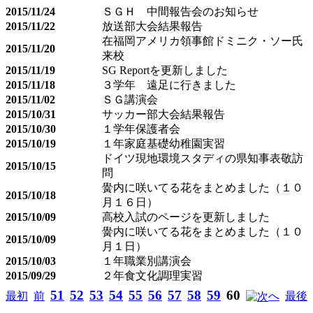
2015/11/24
ＳＧＨ 中間報告会のお知らせ
2015/11/22
放送部大会結果報告
在福岡アメリカ領事館ドミニク・ソー氏
2015/11/20
来校
2015/11/19
SG Reportを更新しました
2015/11/18
３学年 遠足に行きました
2015/11/02
ＳＧ講演会
2015/10/31
サッカー部大会結果報告
2015/10/30
１学年保護者会
2015/10/19
１年家庭基礎幼稚園実習
ドイツ現地環境スタディの県知事表敬訪
2015/10/15
問
黌内に咲いてる花をまとめました（１０
2015/10/18
月１６日）
2015/10/09
高校入試のページを更新しました
黌内に咲いてる花をまとめました（１０
2015/10/09
月１日）
2015/10/03
１年職業別講演会
2015/09/29
２年食文化調理実習
51
52
53
54
55
56
57
58
59
60
最初
前
へ
最後