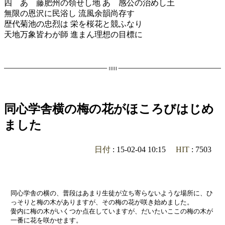
四 あゝ藤肥州の領せし地 あゝ感公の治めし土
無限の恩沢に民浴し 流風余韻尚存す
歴代菊池の忠烈は 栄を桜花と競ふなり
天地万象皆わが師 進まん理想の目標に
同心学舎横の梅の花がほころびはじめ
ました
日付
: 15-02-04 10:15
HIT
: 7503
同心学舎の横の、普段はあまり生徒が立ち寄らないような場所に、ひ
っそりと梅の木がありますが、その梅の花が咲き始めました。
黌内に梅の木がいくつか点在していますが、だいたいここの梅の木が
一番に花を咲かせます。