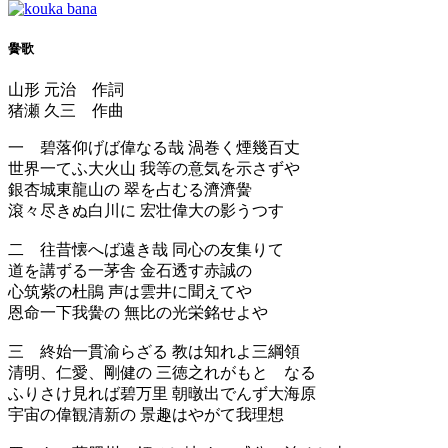
黌歌
山形 元治 作詞
猪瀬 久三 作曲
一 碧落仰げば偉なる哉 渦巻く煙幾百丈
世界一てふ大火山 我等の意気を示さずや
銀杏城東龍山の 翠を占むる濟濟黌
滾々尽きぬ白川に 宏壮偉大の影うつす
二 往昔懐へば遠き哉 同心の友集りて
道を講ずる一茅舎 金石透す赤誠の
心筑紫の杜鵑 声は雲井に聞えてや
恩命一下我黌の 無比の光栄銘せよや
三 終始一貫渝らざる 教は知れよ三綱領
清明、仁愛、剛健の 三徳之れがもとゝなる
ふりさけ見れば碧万里 朝暾出でんず大海原
宇宙の偉観清新の 景趣はやがて我理想