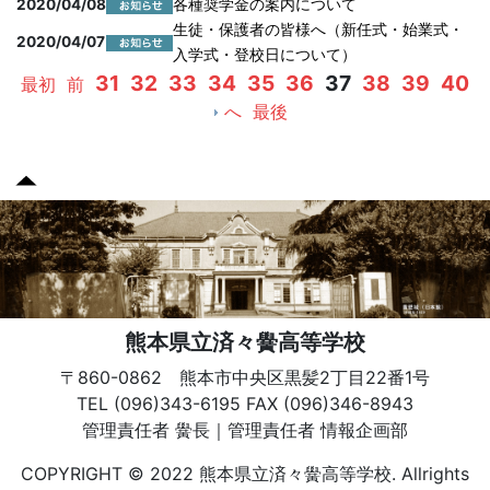
2020/04/08
各種奨学金の案内について
生徒・保護者の皆様へ（新任式・始業式・
2020/04/07
入学式・登校日について）
31
32
33
34
35
36
37
38
39
40
最初
前
へ
最後
熊本県立済々黌高等学校
〒860-0862 熊本市中央区黒髪2丁目22番1号
TEL (096)343-6195 FAX (096)346-8943
管理責任者 黌長｜管理責任者 情報企画部
COPYRIGHT © 2022 熊本県立済々黌高等学校. Allrights