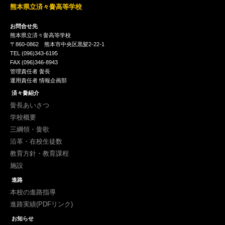
熊本県立済々黌高等学校
お問合せ先
熊本県立済々黌高等学校
〒860-0862 熊本市中央区黒髪2-22-1
TEL (096)343-6195
FAX (096)346-8943
管理責任者 黌長
運用責任者 情報企画部
済々黌紹介
黌長あいさつ
学校概要
三綱領・黌歌
沿革・在校生徒数
教育方針・教育課程
施設
進路
本校の進路指導
進路実績(PDFリンク)
お知らせ