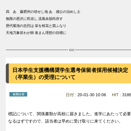
四 あゝ藤肥州の領せし地 あゝ感公の治めし土
無限の恩沢に民浴し 流風余韻尚存す
歴代菊池の忠烈は 栄を桜花と競ふなり
天地万象皆わが師 進まん理想の目標に
日本学生支援機構奨学生選考保留者採用候補決定
（卒業生）の受理について
日付
: 20-01-30 10:06
HIT
: 31
標記について、関係書類が高校に届きました。進学にあたって必要
なるはずですので、該当者は早めに受け取りに来てください。