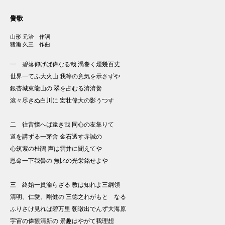
黌歌
山形 元治 作詞
猪瀬 久三 作曲
一 碧落仰げば偉なる哉 渦巻く煙幾百丈
世界一てふ大火山 我等の意気を示さずや
銀杏城東龍山の 翠を占むる濟濟黌
滾々尽きぬ白川に 宏壮偉大の影うつす
二 往昔懐へば遠き哉 同心の友集りて
道を講ずる一茅舎 金石透す赤誠の
心筑紫の杜鵑 声は雲井に聞えてや
恩命一下我黌の 無比の光栄銘せよや
三 終始一貫渝らざる 教は知れよ三綱領
清明、仁愛、剛健の 三徳之れがもとゝなる
ふりさけ見れば碧万里 朝暾出でんず大海原
宇宙の偉観清新の 景趣はやがて我理想