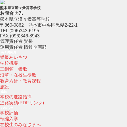
熊本県立済々黌高等学校
お問合せ先
熊本県立済々黌高等学校
〒860-0862 熊本市中央区黒髪2-22-1
TEL (096)343-6195
FAX (096)346-8943
管理責任者 黌長
運用責任者 情報企画部
済々黌紹介
黌長あいさつ
学校概要
三綱領・黌歌
沿革・在校生徒数
教育方針・教育課程
施設
進路
本校の進路指導
進路実績(PDFリンク)
お知らせ
学校評価
転編入学
在校生のみなさまへ