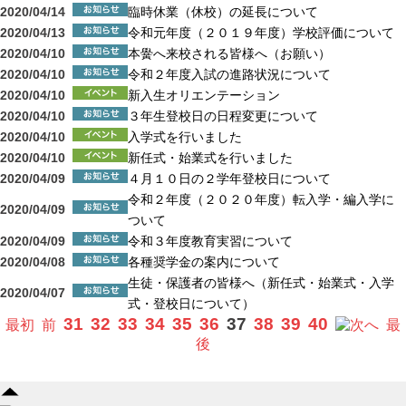
2020/04/14
臨時休業（休校）の延長について
2020/04/13
令和元年度（２０１９年度）学校評価について
2020/04/10
本黌へ来校される皆様へ（お願い）
2020/04/10
令和２年度入試の進路状況について
2020/04/10
新入生オリエンテーション
2020/04/10
３年生登校日の日程変更について
2020/04/10
入学式を行いました
2020/04/10
新任式・始業式を行いました
2020/04/09
４月１０日の２学年登校日について
令和２年度（２０２０年度）転入学・編入学に
2020/04/09
ついて
2020/04/09
令和３年度教育実習について
2020/04/08
各種奨学金の案内について
生徒・保護者の皆様へ（新任式・始業式・入学
2020/04/07
式・登校日について）
31
32
33
34
35
36
37
38
39
40
最初
前
へ
最
後