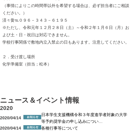
（事情によりこの時間帯以外を希望する場合は、必ず担当者にご相談
ください。）
済々黌℡０９６－３４３－６１９５
※ただし、令和元年１２月２８日（土）～令和２年１月６日（月）お
よび土・日・祝日は対応できません。
学校行事関係で敷地内立入禁止の日もあります。注意してください。
２．受け渡し場所
化学準備室（担当；松本）
ニュース＆イベント情報
2020
日本学生支援機構令和３年度進学者対象の大学
2020/04/14
等予約奨学金の申し込みについ…
2020/04/14
各種行事等について