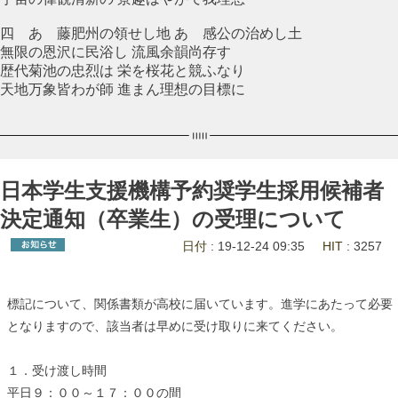
四 あゝ藤肥州の領せし地 あゝ感公の治めし土
無限の恩沢に民浴し 流風余韻尚存す
歴代菊池の忠烈は 栄を桜花と競ふなり
天地万象皆わが師 進まん理想の目標に
日本学生支援機構予約奨学生採用候補者
決定通知（卒業生）の受理について
日付
: 19-12-24 09:35
HIT
: 3257
標記について、関係書類が高校に届いています。進学にあたって必要
となりますので、該当者は早めに受け取りに来てください。
１．受け渡し時間
平日９：００～１７：００の間