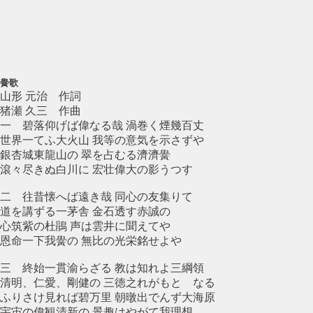
黌歌
山形 元治 作詞
猪瀬 久三 作曲
一 碧落仰げば偉なる哉 渦巻く煙幾百丈
世界一てふ大火山 我等の意気を示さずや
銀杏城東龍山の 翠を占むる濟濟黌
滾々尽きぬ白川に 宏壮偉大の影うつす
二 往昔懐へば遠き哉 同心の友集りて
道を講ずる一茅舎 金石透す赤誠の
心筑紫の杜鵑 声は雲井に聞えてや
恩命一下我黌の 無比の光栄銘せよや
三 終始一貫渝らざる 教は知れよ三綱領
清明、仁愛、剛健の 三徳之れがもとゝなる
ふりさけ見れば碧万里 朝暾出でんず大海原
宇宙の偉観清新の 景趣はやがて我理想