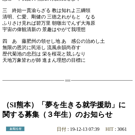
三 終始一貫渝らざる 教は知れよ三綱領
清明、仁愛、剛健の 三徳之れがもとゝなる
ふりさけ見れば碧万里 朝暾出でんず大海原
宇宙の偉観清新の 景趣はやがて我理想
四 あゝ藤肥州の領せし地 あゝ感公の治めし土
無限の恩沢に民浴し 流風余韻尚存す
歴代菊池の忠烈は 栄を桜花と競ふなり
天地万象皆わが師 進まん理想の目標に
（SI熊本）「夢を生きる就学援助」に
関する募集（３年生）のお知らせ
日付
: 19-12-13 07:39
HIT
: 3061