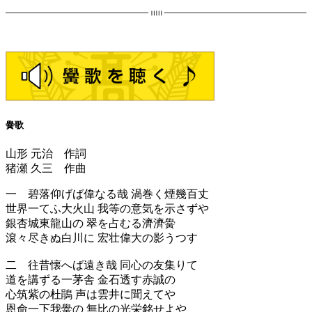
黌歌
山形 元治 作詞
猪瀬 久三 作曲
一 碧落仰げば偉なる哉 渦巻く煙幾百丈
世界一てふ大火山 我等の意気を示さずや
銀杏城東龍山の 翠を占むる濟濟黌
滾々尽きぬ白川に 宏壮偉大の影うつす
二 往昔懐へば遠き哉 同心の友集りて
道を講ずる一茅舎 金石透す赤誠の
心筑紫の杜鵑 声は雲井に聞えてや
恩命一下我黌の 無比の光栄銘せよや