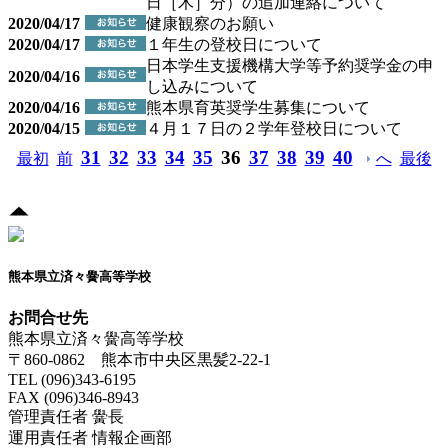
日［木］分）の追加連絡について
2020/04/17
健康観察のお願い
2020/04/17
１年生の登校日について
日本学生支援機構大学等予約奨学金の申
2020/04/16
し込みについて
2020/04/16
熊本県育英奨学生募集について
2020/04/15
４月１７日の２学年登校日について
31
32
33
34
35
36
37
38
39
40
最初
前
へ
最後
熊本県立済々黌高等学校
お問合せ先
熊本県立済々黌高等学校
〒860-0862 熊本市中央区黒髪2-22-1
TEL (096)343-6195
FAX (096)346-8943
管理責任者 黌長
運用責任者 情報企画部