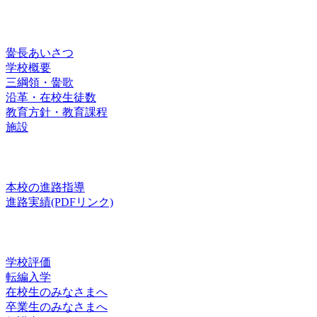
済々黌紹介
黌長あいさつ
学校概要
三綱領・黌歌
沿革・在校生徒数
教育方針・教育課程
施設
進路
本校の進路指導
進路実績(PDFリンク)
お知らせ
学校評価
転編入学
在校生のみなさまへ
卒業生のみなさまへ