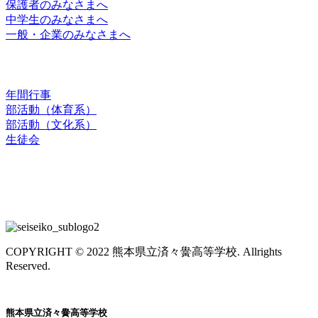
保護者のみなさまへ
中学生のみなさまへ
一般・企業のみなさまへ
スクールライフ
年間行事
部活動（体育系）
部活動（文化系）
生徒会
お問合せ
交通アクセス
COPYRIGHT © 2022 熊本県立済々黌高等学校. Allrights
Reserved.
熊本県立済々黌高等学校