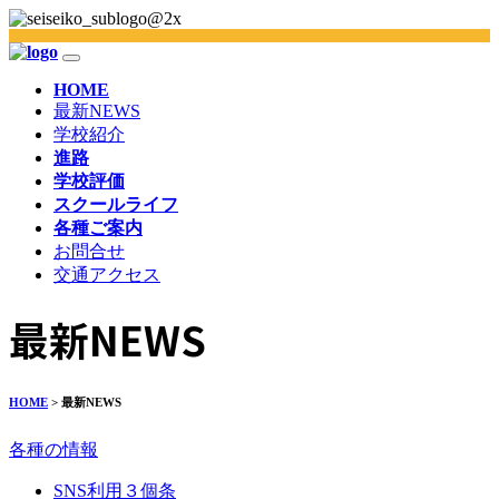
HOME
最新NEWS
学校紹介
進路
学校評価
スクールライフ
各種ご案内
お問合せ
交通アクセス
最新NEWS
HOME
> 最新NEWS
各種の情報
SNS利用３個条