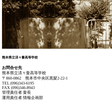
熊本県立済々黌高等学校
お問合せ先
熊本県立済々黌高等学校
〒860-0862 熊本市中央区黒髪2-22-1
TEL (096)343-6195
FAX (096)346-8943
管理責任者 黌長
運用責任者 情報企画部
済々黌紹介