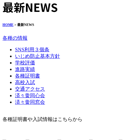
最新NEWS
HOME
> 最新NEWS
各種の情報
SNS利用３個条
いじめ防止基本方針
学校評価
進路実績
各種証明書
高校入試
交通アクセス
済々黌同心会
済々黌同窓会
各種証明書や入試情報はこちらから