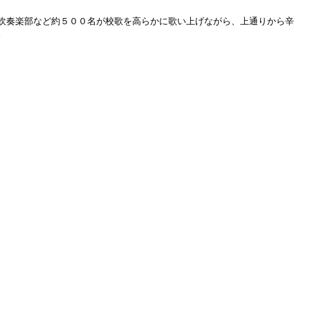
吹奏楽部など約５００名が校歌を高らかに歌い上げながら、上通りから辛
。