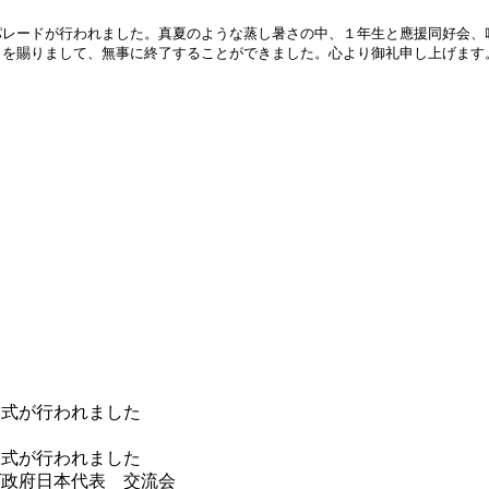
レードが行われました。真夏のような蒸し暑さの中、１年生と應援同好会、
力を賜りまして、無事に終了することができました。心より御礼申し上げます
業式が行われました
会
業式が行われました
ズ政府日本代表 交流会