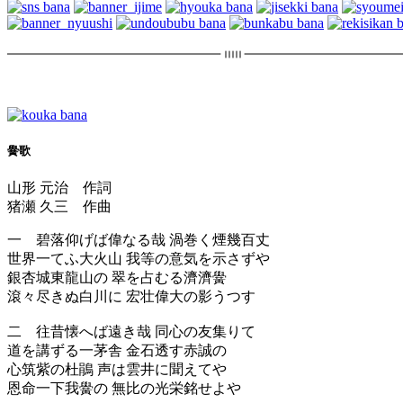
黌歌
山形 元治 作詞
猪瀬 久三 作曲
一 碧落仰げば偉なる哉 渦巻く煙幾百丈
世界一てふ大火山 我等の意気を示さずや
銀杏城東龍山の 翠を占むる濟濟黌
滾々尽きぬ白川に 宏壮偉大の影うつす
二 往昔懐へば遠き哉 同心の友集りて
道を講ずる一茅舎 金石透す赤誠の
心筑紫の杜鵑 声は雲井に聞えてや
恩命一下我黌の 無比の光栄銘せよや