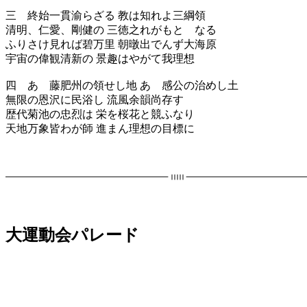
三 終始一貫渝らざる 教は知れよ三綱領
清明、仁愛、剛健の 三徳之れがもとゝなる
ふりさけ見れば碧万里 朝暾出でんず大海原
宇宙の偉観清新の 景趣はやがて我理想
四 あゝ藤肥州の領せし地 あゝ感公の治めし土
無限の恩沢に民浴し 流風余韻尚存す
歴代菊池の忠烈は 栄を桜花と競ふなり
天地万象皆わが師 進まん理想の目標に
大運動会パレード