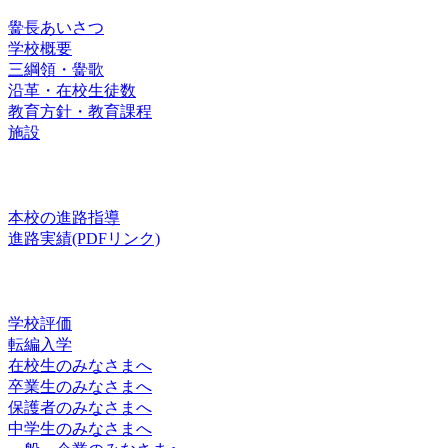
黌長あいさつ
学校概要
三綱領・黌歌
沿革・在校生徒数
教育方針・教育課程
施設
進路
本校の進路指導
進路実績(PDFリンク)
お知らせ
学校評価
転編入学
在校生のみなさまへ
卒業生のみなさまへ
保護者のみなさまへ
中学生のみなさまへ