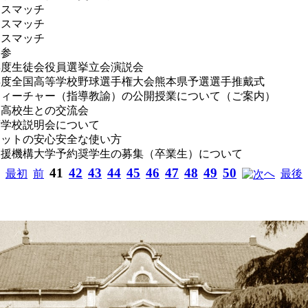
ラスマッチ
ラスマッチ
ラスマッチ
墓参
年度生徒会役員選挙立会演説会
年度全国高等学校野球選手権大会熊本県予選選手推戴式
ティーチャー（指導教諭）の公開授業について（ご案内）
州高校生との交流会
度学校説明会について
ネットの安心安全な使い方
支援機構大学予約奨学生の募集（卒業生）について
41
42
43
44
45
46
47
48
49
50
最初
前
へ
最後