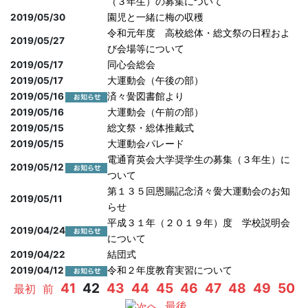
（３年生）の募集について
2019/05/30
園児と一緒に梅の収穫
令和元年度 高校総体・総文祭の日程およ
2019/05/27
び会場等について
2019/05/17
同心会総会
2019/05/17
大運動会（午後の部）
2019/05/16
済々黌図書館より
2019/05/16
大運動会（午前の部）
2019/05/15
総文祭・総体推戴式
2019/05/15
大運動会パレード
電通育英会大学奨学生の募集（３年生）に
2019/05/12
ついて
第１３５回恩賜記念済々黌大運動会のお知
2019/05/11
らせ
平成３１年（２０１９年）度 学校説明会
2019/04/24
について
2019/04/22
結団式
2019/04/12
令和２年度教育実習について
41
42
43
44
45
46
47
48
49
50
最初
前
へ
最後